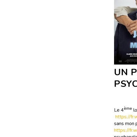
UN P
PSY
ème
Le 4
lo
https://fr
sans mon ps
https://fr