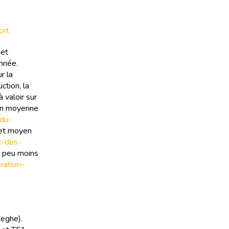
ort
get
année.
r la
ction, la
 valoir sur
ion moyenne
-du-
get moyen
t-des-
n peu moins
eration-
aeghe).