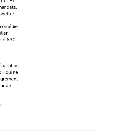
 et TF1
mandats.
shelter.
e comédie
lier
mblé 630
épartition
 » qui ne
’agrément
eur de
Y