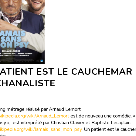
ATIENT EST LE CAUCHEMAR 
CHANALISTE
ng métrage réalisé par Arnaud Lemort
.wikipedia.org/wiki/Arnaud_Lemort
est de nouveau une comédie. «
y », est interprété par Christian Clavier et Baptiste Lecaplain.
.wikipedia.org/wiki/Jamais_sans_mon_psy
. Un patient est le cauche