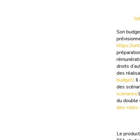
ht
Son budget 
prévisionne
https://si
préparation
rémunérati
droits d’a
des réalis
budget/
. I
des scénar
scenarios/
du double 
des-roles
Le product