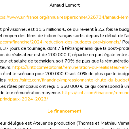
Arnaud Lemort
tps://www.unifrance.org/annuaires/personne/328734/arnaud-lem
prévisionnel est 11,5 millions €, ce qui revient à 2,2 fois le bud
l moyen des films de fiction français sortis depuis le début de l’
ritz.com/financine/2024-reduction-des-budgets-previsionnels/
Pou
, 37 jours de tournage, dont 7 à l’étranger ainsi que la post-produ
on du réalisateur est de 200 000 €, répartie en part égale entre à
uteur et salaire de technicien, soit 70% de plus que la rémunérat
ateurs.
https://siritz.com/editorial/remuneration-du-realisateur-en
l a écrit le scénario pour 200 000 € soit 40% de plus que le bud
ios.
https://siritz.com/financine/impressionnante-chute-du-budge
Les rôles principaux ont reçu 1 550 000 €, ce qui correspond à u
de leur rémunération moyenne.
https://siritz.com/financine/remun
-principaux-2024-2023/
Le financement
eur délégué est Atelier de production (Thomas et Mathieu Verh