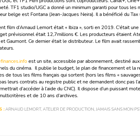
/UGC et TF1 Film productions sont coproducteurs. Canal+, Ciné+
cheté. TF1 studio/UGC a donné un minimum garanti pour tous les 
eur belge est Fontana (Jean-Jacques Neira). Il a bénéficié du Tax 
nt film d’Arnaud Lemort était « Ibiza », sorti en 2019. C’était un
get prévisionnel était 12,7millions €. Les producteurs étaient Ate
 et Gaumont. Ce dernier était le distributeur. Le film avait rasse
teurs.
inances.info
est un site, accessible par abonnement, destiné aux
els du cinéma. Il publie le budget, le plan de financement et la r
s de tous les films français qui sortent (hors les films « sauvages
as leurs contrats au registre public et ne demandent donc pas l
rmettrait d’accéder à l’aide du CNC). Il dispose d’un puissant mot
ulticritères et de 10 ans d’archives.
 :
ARNAUD LEMORT
,
ATELIER DE PRODUCTION
,
JAMAIS SANS MON PS