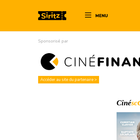
MENU
Sponsorisé par
Accéder au site du partenaire >