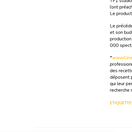
TF1 studio
l‘ont préa
Le product
Le précéde
et son bud
production
000 specta
*
www.Cinef
professionn
des recette
déposent p
qui leur pe
recherche m
ETIQUETTES