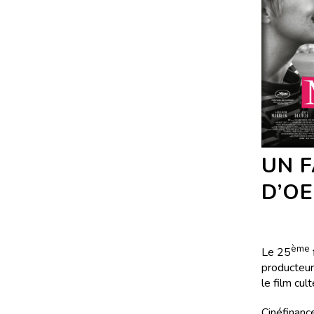
UN F
D’O
ème
Le 25
producteur 
le film cu
Cinéfinance