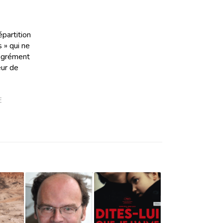
épartition
 » qui ne
’agrément
eur de
E