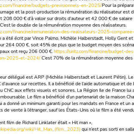
ritz.com/financine/budgets-previsionnels-en-2025/
Pour la prépara
ournage et la post-production la rémunération du réalisateur est
t 208 000 € d’à valoir sur droits d’auteur et 42 000 € de salaire
. C’est le double de la rémunération moyenne des réalisateurs.
ritz.com/financine/remuneration-des-realisateurs-2025-compare
o a été écrit par Vince Palmo, Michèle Halberstadt, Holly Gent et 
r 264 000 €, soit 45% de plus que le budget moyen des scénar
cipaux ont reçu 206 000 €.
https://siritz.com/financine/budget-des
-en-2025-et-2024/
C’est 70% de la rémunération moyenne des 
eur délégué est ARP (Michèle Halberstadt et Laurent Pétin). Le 
’avance sur recettes. Il a bénéficié de l’aide automatique et de l
du CNC aux effets visuels et sonores. La Région Ile de France lui
emboursable. Le film a bénéficié d’un partenariat de la maison C
lui a donné un minimum garanti pour les mandats en France et un 
 de vente à l’étranger, sauf les États-Unis où le film a été vendu
t film de Richard Linklater était « Hit man »,
.wikipedia.org/wiki/Hit_Man_(film,_2023)
qui n’est pas sorti en sall