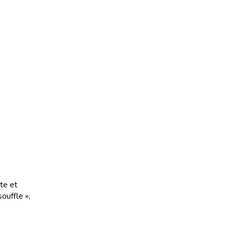
ste et
ouffle »,