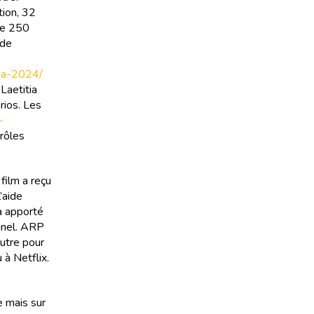
tion, 32
 de 250
 de
e-a-2024/
Laetitia
ios. Les
-
rôles
film a reçu
’aide
 a apporté
hanel. ARP
autre pour
 à Netflix.
e mais sur