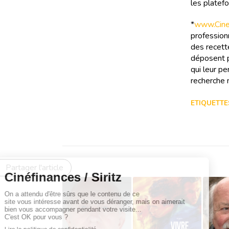
les platef
*
www.Cinef
professionn
des recette
déposent p
qui leur pe
recherche m
ETIQUETTES
Partager l'article