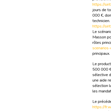
https://si
jours de t
000 €, don
technicien
https://si
Le scénari
Masson pou
rôles prin
scenarios
principaux.
Le product
500 000 € d
sélective 
une aide r
sélection 
les mandats
Le précéden
https://fr