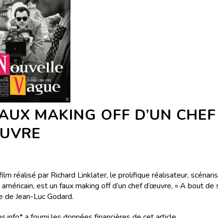
AUX MAKING OFF D’UN CHEF
EUVRE
film réalisé par Richard Linklater, le prolifique réalisateur, scénari
américain, est un faux making off d’un chef d’œuvre, « A bout de s
lte de Jean-Luc Godard.
s.info* a fourni les données financières de cet article.