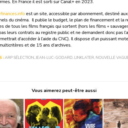
ormes. En France il est sorti sur Canal+ en 2023.
inances.info
est un site, accessible par abonnement, destiné aux
els du cinéma. Il publie le budget, le plan de financement et la r
s de tous les films français qui sortent (hors les films « sauvages
as leurs contrats au registre public et ne demandent donc pas l
rmettrait d’accéder à l’aide du CNC). Il dispose d’un puissant mot
ulticritères et de 15 ans d’archives.
 :
ARP SÉLECTION
,
JEAN-LUC-GODARD
,
LINKLATER
,
NOUVELLE VAGU
Vous aimerez peut-être aussi