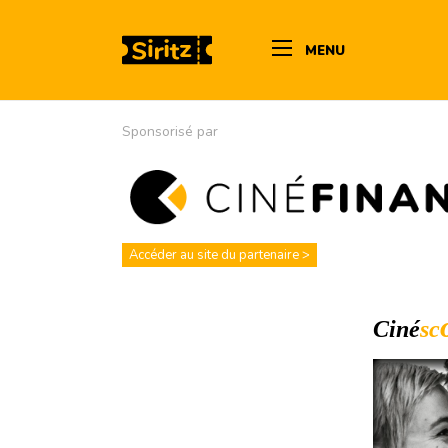
MENU
Sponsorisé par
Accéder au site du partenaire >