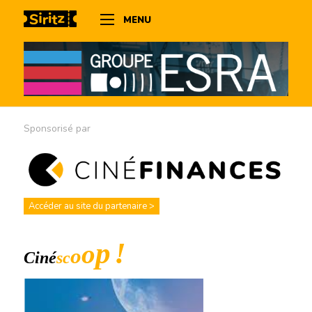
MENU
Sponsorisé par
Accéder au site du partenaire >