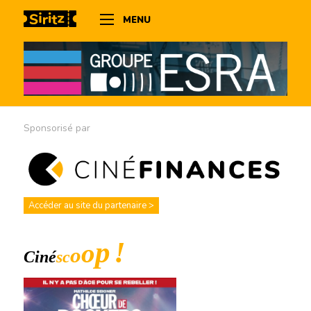
MENU
Sponsorisé par
Accéder au site du partenaire >