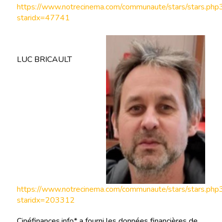
https://www.notrecinema.com/communaute/stars/stars.php
staridx=47741
LUC BRICAULT
https://www.notrecinema.com/communaute/stars/stars.php
staridx=203312
Cinéfinances.info* a fourni les données financières de