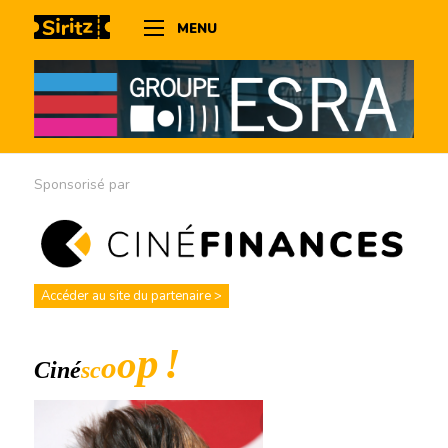
MENU
Sponsorisé par
Accéder au site du partenaire >