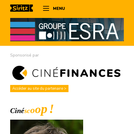
MENU
Sponsorisé par
Accéder au site du partenaire >