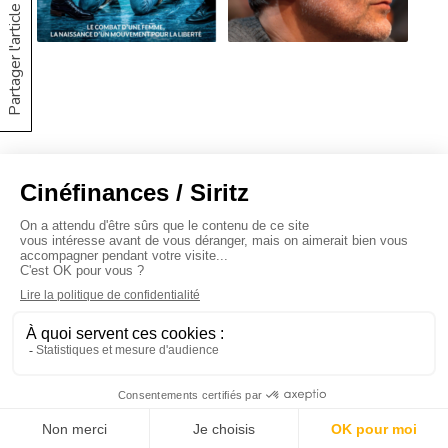
Partager l'article
À propos
Baromètres
Cinéscoop
Éditorial
FinanCiné
Le Carrefour
Siritz © 2020 -
Mentions légales