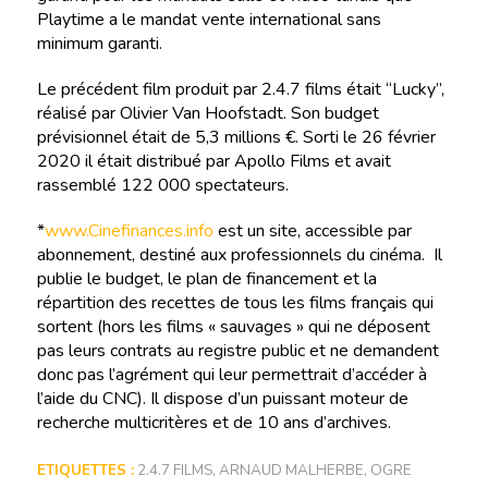
Playtime a le mandat vente international sans
minimum garanti.
Le précédent film produit par 2.4.7 films était “Lucky”,
réalisé par Olivier Van Hoofstadt. Son budget
prévisionnel était de 5,3 millions €. Sorti le 26 février
2020 il était distribué par Apollo Films et avait
rassemblé 122 000 spectateurs.
*
www.Cinefinances.info
est un site, accessible par
abonnement, destiné aux professionnels du cinéma. Il
publie le budget, le plan de financement et la
répartition des recettes de tous les films français qui
sortent (hors les films « sauvages » qui ne déposent
pas leurs contrats au registre public et ne demandent
donc pas l’agrément qui leur permettrait d’accéder à
l’aide du CNC). Il dispose d’un puissant moteur de
recherche multicritères et de 10 ans d’archives.
ETIQUETTES :
2.4.7 FILMS
,
ARNAUD MALHERBE
,
OGRE