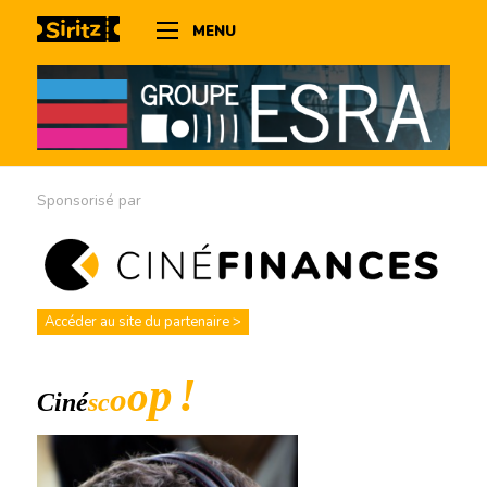
MENU
Sponsorisé par
Accéder au site du partenaire >