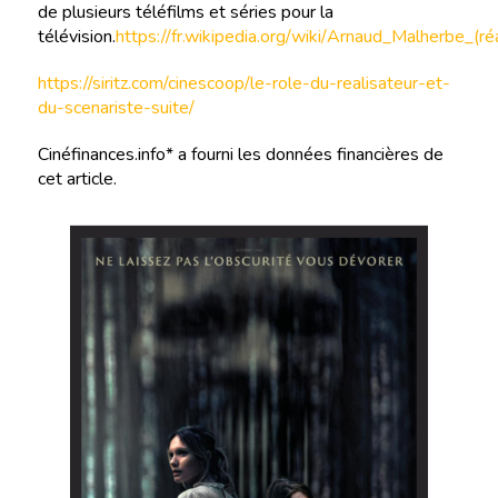
de plusieurs téléfilms et séries pour la
télévision.
https://fr.wikipedia.org/wiki/Arnaud_Malherbe_(réa
https://siritz.com/cinescoop/le-role-du-realisateur-et-
du-scenariste-suite/
Cinéfinances.info* a fourni les données financières de
cet article.