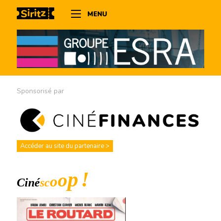
MENU
Sponsorisé par
Accéder au site du partenaire >