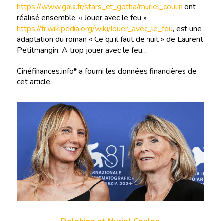
https://www.gala.fr/stars_et_gotha/muriel_coulin
ont
réalisé ensemble, « Jouer avec le feu »
https://fr.wikipedia.org/wiki/Jouer_avec_le_feu
, est une
adaptation du roman « Ce qu’il faut de nuit » de Laurent
Petitmangin. A trop jouer avec le feu…
Cinéfinances.info* a fourni les données financières de
cet article.
Delphine et Muriel Coulon