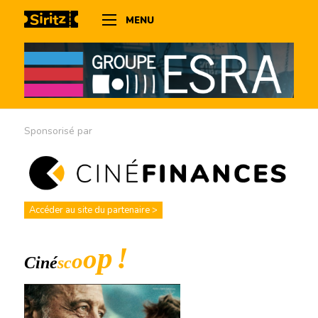
MENU
Sponsorisé par
Accéder au site du partenaire >