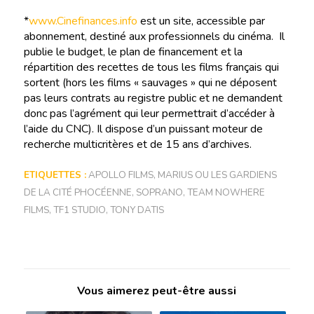
*
www.Cinefinances.info
est un site, accessible par
abonnement, destiné aux professionnels du cinéma. Il
publie le budget, le plan de financement et la
répartition des recettes de tous les films français qui
sortent (hors les films « sauvages » qui ne déposent
pas leurs contrats au registre public et ne demandent
donc pas l’agrément qui leur permettrait d’accéder à
l’aide du CNC). Il dispose d’un puissant moteur de
recherche multicritères et de 15 ans d’archives.
ETIQUETTES :
APOLLO FILMS
,
MARIUS OU LES GARDIENS
DE LA CITÉ PHOCÉENNE
,
SOPRANO
,
TEAM NOWHERE
FILMS
,
TF1 STUDIO
,
TONY DATIS
Vous aimerez peut-être aussi