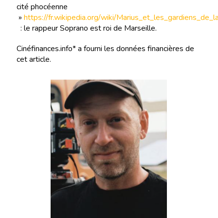
cité phocéenne
»
https://fr.wikipedia.org/wiki/Marius_et_les_gardiens_de_
: le rappeur Soprano est roi de Marseille.
Cinéfinances.info* a fourni les données financières de
cet article.