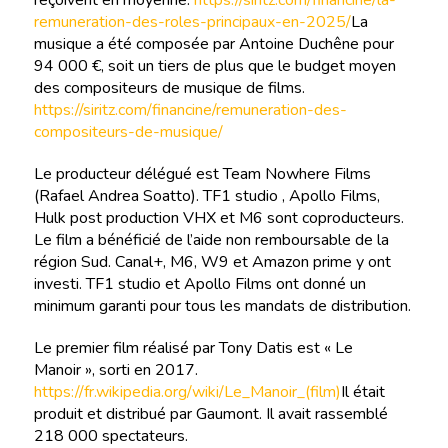
reçoivent en moyenne.
https://siritz.com/financine/la-
remuneration-des-roles-principaux-en-2025/
La
musique a été composée par Antoine Duchêne pour
94 000 €, soit un tiers de plus que le budget moyen
des compositeurs de musique de films.
https://siritz.com/financine/remuneration-des-
compositeurs-de-musique/
Le producteur délégué est Team Nowhere Films
(Rafael Andrea Soatto). TF1 studio , Apollo Films,
Hulk post production VHX et M6 sont coproducteurs.
Le film a bénéficié de l’aide non remboursable de la
région Sud. Canal+, M6, W9 et Amazon prime y ont
investi. TF1 studio et Apollo Films ont donné un
minimum garanti pour tous les mandats de distribution.
Le premier film réalisé par Tony Datis est « Le
Manoir », sorti en 2017.
https://fr.wikipedia.org/wiki/Le_Manoir_(film)
Il était
produit et distribué par Gaumont. Il avait rassemblé
218 000 spectateurs.