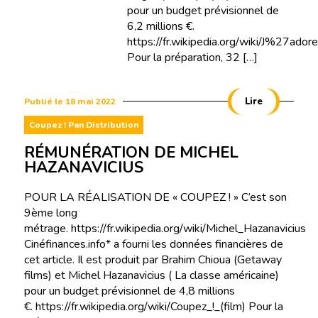
pour un budget prévisionnel de
6,2 millions €.
https://fr.wikipedia.org/wiki/J%27ado
Pour la préparation, 32 […]
Lire
Publié le 18 mai 2022
Coupez ! Pan Distribution
RÉMUNÉRATION DE MICHEL
HAZANAVICIUS
POUR LA RÉALISATION DE « COUPEZ ! » C’est son
9ème long
métrage. https://fr.wikipedia.org/wiki/Michel_Hazanavicius
Cinéfinances.info* a fourni les données financières de
cet article. Il est produit par Brahim Chioua (Getaway
films) et Michel Hazanavicius ( La classe américaine)
pour un budget prévisionnel de 4,8 millions
€. https://fr.wikipedia.org/wiki/Coupez_!_(film) Pour la