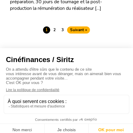
préparation, 30 jours de tournage et la post-
production la rémunération du réalisateur […]
1
2
3
Suivant »
À propos
Baromètres
Cinéscoop
Éditorial
FinanCiné
Le Carrefour
Siritz © 2020 -
Mentions légales