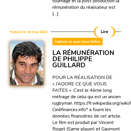
tournage et la post-production la
rémunération du réalisateur est
[…]
Lire
Publié le 19 mai 2022
J'adore ce que vous faites
LA RÉMUNÉRATION
DE PHILIPPE
GUILLARD
POUR LA RÉALISATION DE
« J’ADORE CE QUE VOUS
FAITES « C’est le 4ème long
métrage de celui qui est un ancien
rugbyman. https://fr.wikipedia.org/wiki/
Cinéfinances.info* a fourni les
données financières de cet article.
Le film est produit par Vincent
Roget (Same player) et Gaumont