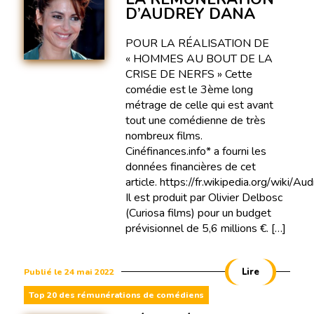
D’AUDREY DANA
POUR LA RÉALISATION DE
« HOMMES AU BOUT DE LA
CRISE DE NERFS » Cette
comédie est le 3ème long
métrage de celle qui est avant
tout une comédienne de très
nombreux films.
Cinéfinances.info* a fourni les
données financières de cet
article. https://fr.wikipedia.org/wiki/A
Il est produit par Olivier Delbosc
(Curiosa films) pour un budget
prévisionnel de 5,6 millions €. […]
Lire
Publié le 24 mai 2022
Top 20 des rémunérations de comédiens