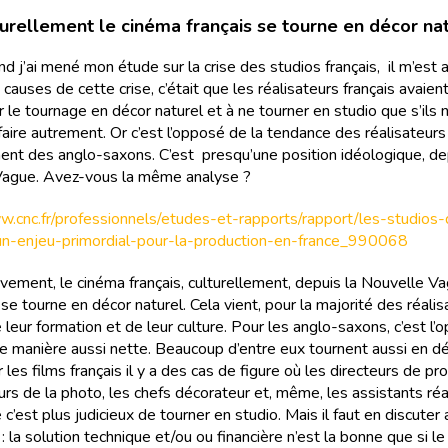
urellement le cinéma français se tourne en décor na
and j’ai mené mon étude sur la crise des studios français, il m’est
causes de cette crise, c’était que les réalisateurs français avaie
er le tournage en décor naturel et à ne tourner en studio que s’ils 
faire autrement. Or c’est l’opposé de la tendance des réalisateurs
nt des anglo-saxons. C’est presqu’une position idéologique, de
Vague. Avez-vous la même analyse ?
w.cnc.fr/professionnels/etudes-et-rapports/rapport/les-studios
un-enjeu-primordial-pour-la-production-en-france_990068
ivement, le cinéma français, culturellement, depuis la Nouvelle Va
se tourne en décor naturel. Cela vient, pour la majorité des réalis
e leur formation et de leur culture. Pour les anglo-saxons, c’est l’
e manière aussi nette. Beaucoup d’entre eux tournent aussi en d
r les films français il y a des cas de figure où les directeurs de pr
urs de la photo, les chefs décorateur et, même, les assistants réa
c’est plus judicieux de tourner en studio. Mais il faut en discuter 
 : la solution technique et/ou ou financière n’est la bonne que si l