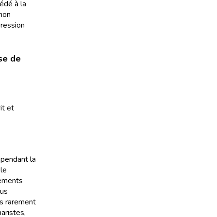
cédé à la
 mon
pression
ase de
it et
r pendant la
le
cements
lus
ès rarement
naristes,