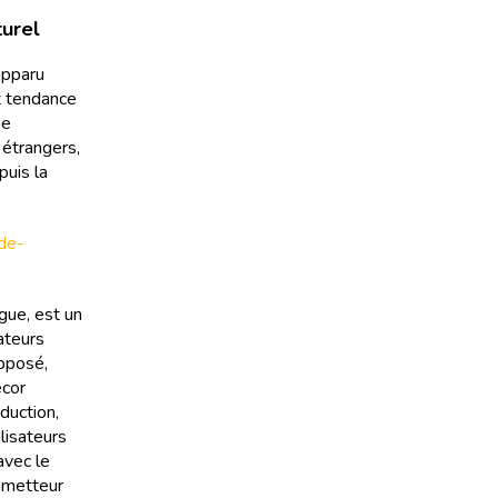
turel
 apparu
nt tendance
ne
 étrangers,
puis la
-de-
gue, est un
ateurs
opposé,
écor
oduction,
lisateurs
avec le
e metteur