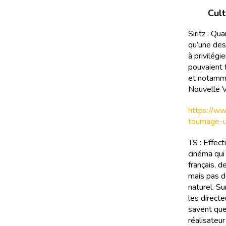
Cult
Siritz : Qu
qu’une des 
à privilégi
pouvaient 
et notamme
Nouvelle 
https://ww
tournage-
TS : Effect
cinéma qui 
français, d
mais pas d
naturel. Su
les directe
savent que 
réalisateur