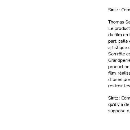
Siritz : Co
Thomas San
Le producte
du film en 
part, celle
artistique 
Son rôle e
Grandperret
production 
film, réali
choses pos
restreintes
Siritz : C
qu’il y a 
suppose de