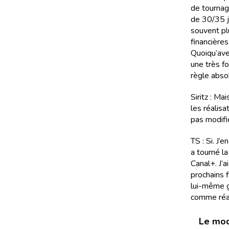
de tournag
de 30/35 j
souvent plu
financière
Quoiqu’avec
une très f
règle abso
Siritz : M
les réalis
pas modifie
TS : Si. J’
a tourné l
Canal+. J’a
prochains 
lui-même gr
comme réali
Le mod