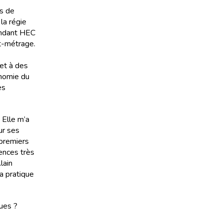
rs de
la régie
Pendant HEC
rt-métrage.
et à des
onomie du
es
 Elle m’a
ur ses
 premiers
iences très
lain
la pratique
gues ?