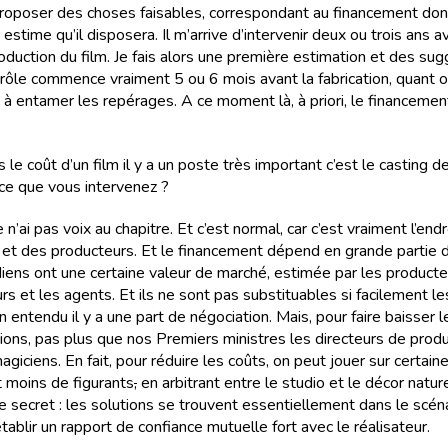
proposer des choses faisables, correspondant au financement don
estime qu’il disposera. Il m’arrive d’intervenir deux ou trois ans a
oduction du film. Je fais alors une première estimation et des sug
ôle commence vraiment 5 ou 6 mois avant la fabrication, quant 
 entamer les repérages. A ce moment là, à priori, le financemen
ns le coût d’un film il y a un poste très important c’est le casting 
-ce que vous intervenez ?
e n’ai pas voix au chapitre. Et c’est normal, car c’est vraiment l’endr
r et des producteurs. Et le financement dépend en grande partie d
ens ont une certaine valeur de marché, estimée par les producteu
rs et les agents. Et ils ne sont pas substituables si facilement l
n entendu il y a une part de négociation. Mais, pour faire baisser 
ions, pas plus que nos Premiers ministres les directeurs de prod
giciens. En fait, pour réduire les coûts, on peut jouer sur certain
 moins de figurants
,
en arbitrant entre le studio et le décor nature
e secret : les solutions se trouvent essentiellement dans le scénar
tablir un rapport de confiance mutuelle fort avec le réalisateur.