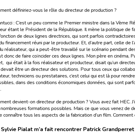
mment définiriez-vous le rôle du directeur de production ?
tucci : C’est un peu comme le Premier ministre dans la Vème Ré
ur étant le Président de la République. Il mène la politique de fa
fonction de deux lignes directrices, qui sont parfois contradictoire
 du financement réuni par le producteur. Et, d’autre part, celle de l
du réalisateur, qui a peut-être travaillé sur le scénario pendant d
st donc de faire coïncider ces deux lignes. Mon père en cinéma, Pa
, qui était à la fois réalisateur et producteur, disait qu’un directe
devait être un directeur des solutions. Pour tous ceux qui collab
sateur, techniciens ou prestataires, c’est celui qui est là pour rendre
sibles, dans des conditions économiques données, qui sont parfo
.
omment devient-on directeur de production ? Vous avez fait HEC. J
de nombreuses formations possibles. Mais ce que vous venez de dé
 connaître tous les aspects de la fabrication d’un film. Comment
Sylvie Pialat m’a fait rencontrer Patrick Grandperret