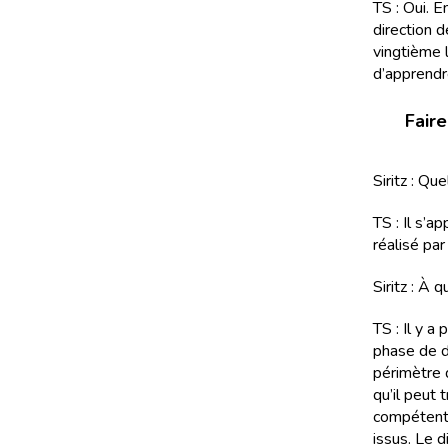
TS : Oui. E
direction d
vingtième 
d’apprendr
Faire
Siritz : Qu
TS : Il s’a
réalisé par
Siritz : À 
TS : Il y a
phase de d
périmètre 
qu’il peut 
compétents
issus. Le d