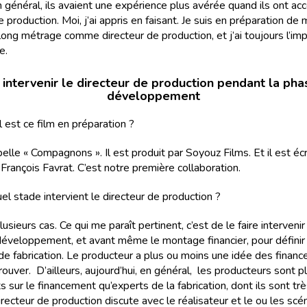
n général, ils avaient une expérience plus avérée quand ils ont ac
e production. Moi, j’ai appris en faisant. Je suis en préparation de
long métrage comme directeur de production, et j’ai toujours l’im
e.
 intervenir le directeur de production pendant la ph
développement
el est ce film en préparation ?
ppelle « Compagnons ». Il est produit par Soyouz Films. Et il est écr
 François Favrat. C’est notre première collaboration.
quel stade intervient le directeur de production ?
 plusieurs cas. Ce qui me paraît pertinent, c’est de le faire interveni
éveloppement, et avant même le montage financier, pour définir 
de fabrication. Le producteur a plus ou moins une idée des finan
trouver. D’ailleurs, aujourd’hui, en général, les producteurs sont p
 sur le financement qu’experts de la fabrication, dont ils sont tr
irecteur de production discute avec le réalisateur et le ou les scé