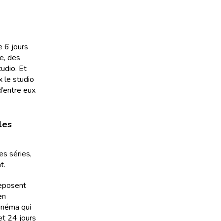
e 6 jours
ue, des
tudio. Et
x le studio
d’entre eux
les
es séries,
t.
 reposent
en
cinéma qui
et 24 jours