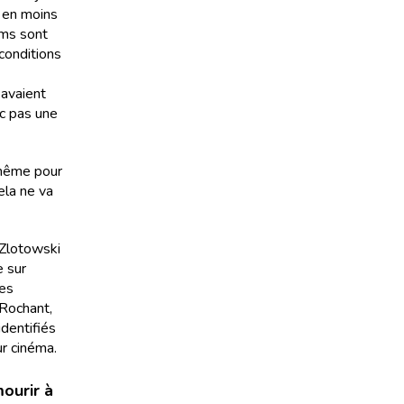
 en moins
lms sont
 conditions
 avaient
nc pas une
 même pour
ela ne va
 Zlotowski
e sur
ses
 Rochant,
identifiés
ur cinéma.
ourir à