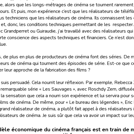
e, alors que les longs-métrages de cinéma se tournent rarement
ours. Et puis, mon expérience c’est que les réalisateurs de téléfi
s techniciens que les réalisateurs de cinéma. Ils connaissent les
s et, donc, les conditions techniques permettant de les respecter.
 Grandperret ou Guiraudie, j’ai travaillé avec des réalisateurs qui
orte conscience des aspects techniques et financiers. Ce n’est do
lue.
ais, de plus en plus de producteurs de cinéma font des séries. De
ateurs de cinéma qui tournent des épisodes de série. Est-ce que c
r leur approche de la fabrication des films ?
en suis persuadé. Cela nourrit leur réflexion. Par exemple, Rebecca
a remarquable série « Les Sauvages », avec Roschdy Zem, diffusé
i la sensation que cela a nourri son expérience et lui servira pour 
films de cinéma. De même, pour « Le bureau des légendes », Eric
and réalisateur de cinéma, a plutôt fait appel à des réalisateurs 
sateurs de cinéma. Je suis sûr que cela va avoir un impact sur le
èle économique du cinéma français est en train de m