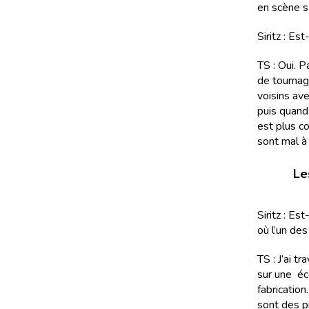
en scène s
Siritz : Es
TS : Oui. 
de tournage
voisins ave
puis quand,
est plus c
sont mal à 
Le
Siritz : Es
où l’un des
TS : J’ai t
sur une éc
fabrication
sont des p