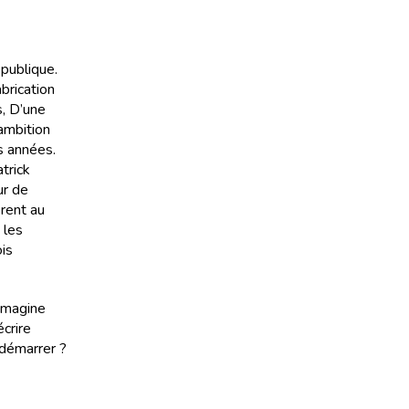
publique.
brication
s, D’une
’ambition
es années.
trick
ur de
orent au
 les
is
’imagine
crire
 démarrer ?