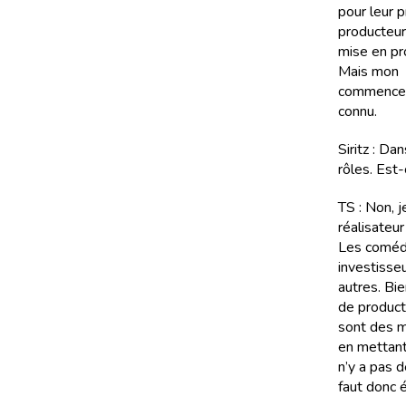
pour leur 
producteur 
mise en pr
Mais mon r
commence à
connu.
Siritz : Da
rôles. Est
TS : Non, j
réalisateu
Les comédi
investisseu
autres. Bie
de product
sont des ma
en mettant
n’y a pas d
faut donc é