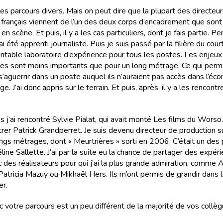
 des parcours divers. Mais on peut dire que la plupart des directeu
 français viennent de l’un des deux corps d’encadrement que sont 
en scène. Et puis, il y a les cas particuliers, dont je fais partie. 
ai été apprenti journaliste. Puis je suis passé par la filière du cou
éritable laboratoire d’expérience pour tous les postes. Les enjeux
s sont moins importants que pour un long métrage. Ce qui perm
s’aguerrir dans un poste auquel ils n’auraient pas accès dans l’éc
e. J’ai donc appris sur le terrain. Et puis, après, il y a les rencontr
ns j’ai rencontré Sylvie Pialat, qui avait monté Les films du Worso.
trer Patrick Grandperret. Je suis devenu directeur de production s
ongs métrages, dont « Meurtrières » sorti en 2006. C’était un des
line Sallette. J’ai par la suite eu la chance de partager des expér
 des réalisateurs pour qui j’ai la plus grande admiration, comme A
Patricia Mazuy ou Mikhaël Hers. Ils m’ont permis de grandir dans 
er.
nc votre parcours est un peu différent de la majorité de vos collè