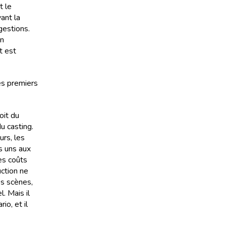
t le
vant la
gestions.
on
t est
des premiers
oit du
u casting.
rs, les
es uns aux
les coûts
uction ne
es scènes,
l. Mais il
io, et il