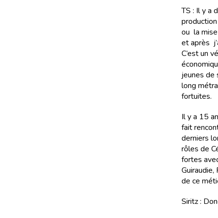
TS : Il y a
production
ou la mise 
et après j’
C’est un v
économique
jeunes de 
long métrag
fortuites.
Il y a 15 a
fait rencon
derniers l
rôles de Cé
fortes avec
Guiraudie, 
de ce méti
Siritz : Do