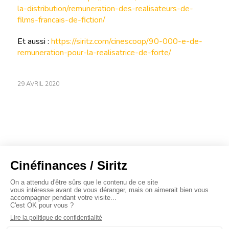
la-distribution/remuneration-des-realisateurs-de-
films-francais-de-fiction/
Et aussi :
https://siritz.com/cinescoop/90-000-e-de-
remuneration-pour-la-realisatrice-de-forte/
29 AVRIL 2020
À propos
Baromètres
Cinéscoop
Éditorial
FinanCiné