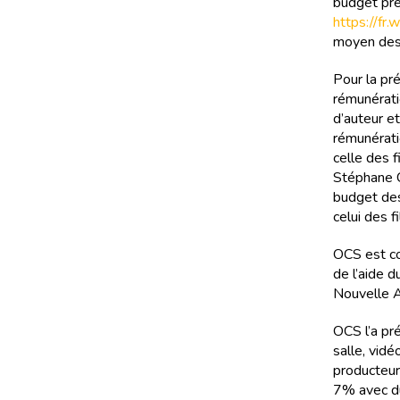
budget prév
https://fr
moyen des 
Pour la pré
rémunérati
d’auteur e
rémunérati
celle des f
Stéphane C
budget des
celui des f
OCS est cop
de l’aide 
Nouvelle A
OCS l’a pr
salle, vidé
producteur
7% avec du