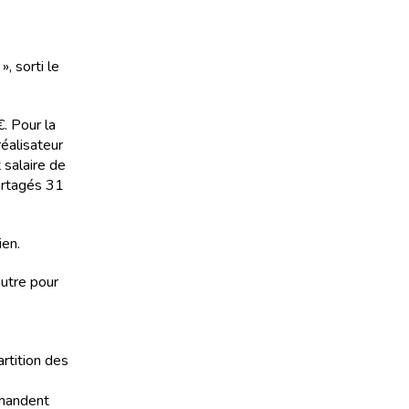
, sorti le
. Pour la
réalisateur
 salaire de
partagés 31
ien.
autre pour
artition des
emandent