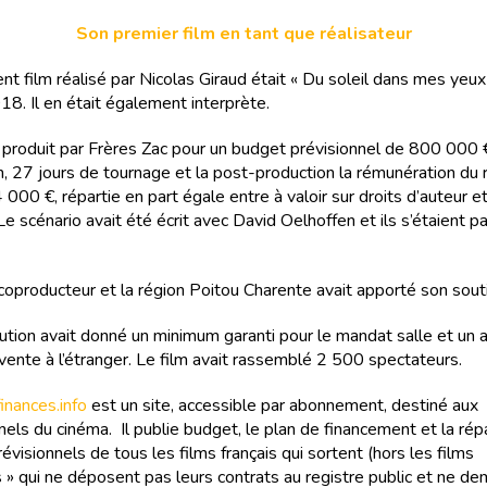
Son premier film en tant que réalisateur
t film réalisé par Nicolas Giraud était « Du soleil dans mes yeux »
18. Il en était également interprète.
té produit par Frères Zac pour un budget prévisionnel de 800 000 €
n, 27 jours de tournage et la post-production la rémunération du 
 000 €, répartie en part égale entre à valoir sur droits d’auteur et
Le scénario avait été écrit avec David Oelhoffen et ils s’étaient 
coproducteur et la région Poitou Charente avait apporté son sout
ution avait donné un minimum garanti pour le mandat salle et un 
vente à l’étranger. Le film avait rassemblé 2 500 spectateurs.
nances.info
est un site, accessible par abonnement, destiné aux
els du cinéma. Il publie budget, le plan de financement et la rép
évisionnels de tous les films français qui sortent (hors les films
 » qui ne déposent pas leurs contrats au registre public et ne d