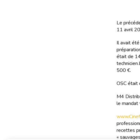
Le précéden
11 avril 20
Il avait é
préparatio
était de 14
technicien.
500 €.
OSC était 
M4 Distrib
le mandat 
www.Cinefi
professionn
recettes pr
« sauvages