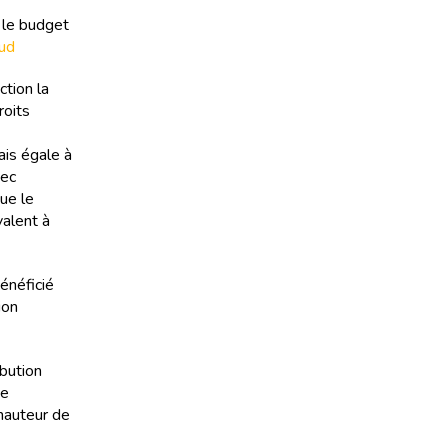
 le budget
aud
ction la
roits
ais égale à
vec
ue le
valent à
bénéficié
ion
bution
Le
hauteur de