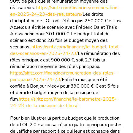
90% de plus que la rémunération moyenne des
réalisateurs.
https://siritz.com/financine/remuneration-
en-2025-24-23-des-realisateurs/
Les droits
d’adaptation de LOL ont été acquis 250 000 € et Lisa
Azuelos a écrit le scénario avec Frédéric Da et Thaïs
Alessandrin pour 301 000 €. Le budget total du
scénario est donc 2,8 fois le budget moyen des
scénarios.
https://siritz.com/financine/le-budget-total-
des-scenarios-en-2025-24-23/
La rémunération des
rôles principaux est 900 000 €, soit 2,7 fois la
rémunération moyenne des rôles principaux.
https://siritz.com/financine/remuneration-des-roles-
principaux-2025-24-23/
Enfin la musique a été
confiée à Bonjour Meov pour 390 000 €. C’est 5 fois
et demi le budget moyen de la musique de
film.
https://siritz.com/financine/le-barometre-2025-
24-23-de-la-musique-de-films/
Pour bien illustrer la part du budget que la production
de « LOL 2.0 » a consacré aux quatre principaux postes
de l’affiche par rapport à ce qui leur est consacré dans