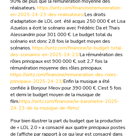
90% de plus que la rémunération moyenne des
réalisateurs.
https://siritz.com/financine/remuneration-
en-2025-24-23-des-realisateurs/
Les droits
d’adaptation de LOL ont été acquis 250 000 € et Lisa
Azuelos a écrit le scénario avec Frédéric Da et Thaïs
Alessandrin pour 301 000 €. Le budget total du
scénario est donc 2,8 fois le budget moyen des
scénarios.
https://siritz.com/financine/le-budget-total-
des-scenarios-en-2025-24-23/
La rémunération des
rôles principaux est 900 000 €, soit 2,7 fois la
rémunération moyenne des rôles principaux.
https://siritz.com/financine/remuneration-des-roles-
principaux-2025-24-23/
Enfin la musique a été
confiée à Bonjour Meov pour 390 000 €. C’est 5 fois
et demi le budget moyen de la musique de
film.
https://siritz.com/financine/le-barometre-2025-
24-23-de-la-musique-de-films/
Pour bien illustrer la part du budget que la production
de « LOL 2.0 » a consacré aux quatre principaux postes
de l’affiche par rapport à ce qui leur est consacré dans