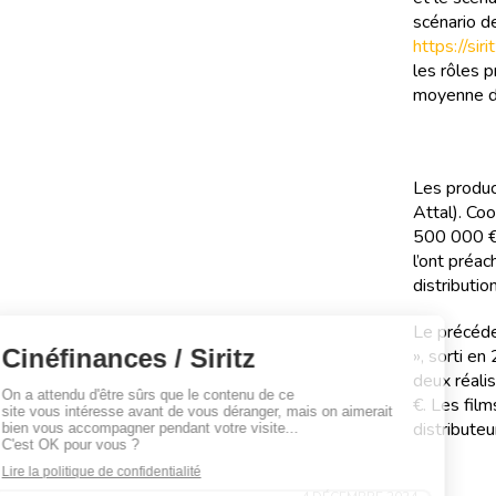
scénario d
https://si
les rôles 
moyenne de
Les produc
Attal). Co
500 000 € 
l’ont préa
distribution
Le précéde
», sorti en
deux réali
€. Les film
distribute