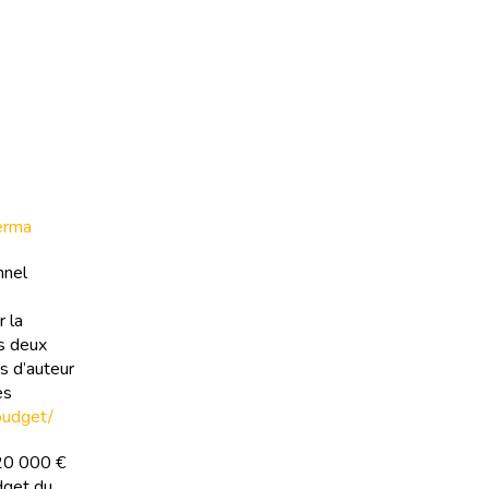
erma
nnel
 la
es deux
ts d’auteur
es
-budget/
220 000 €
dget du