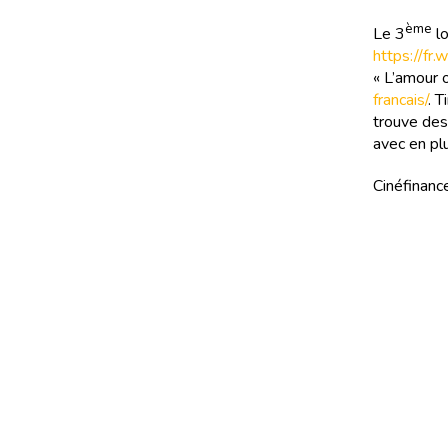
ème
Le 3
lo
https://fr
« L’amour 
francais/
. 
trouve des
avec en plu
Cinéfinance