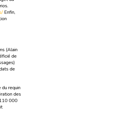
rios.
s/
Enfin,
tion
ms (Alain
éficié de
assages)
ndats de
 du requin
ération des
r 110 000
it