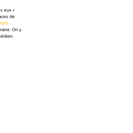
s eux »
races de
olent-
airie. On y
médien,