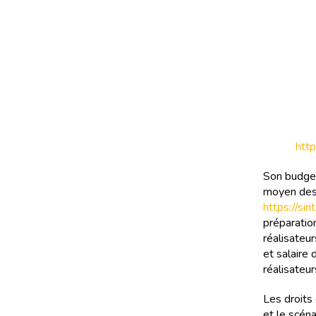
htt
Son budget 
moyen des f
https://si
préparatio
réalisateur
et salaire
réalisateur
Les droits
et le scén