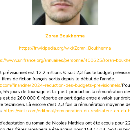
Zoran Boukherma
https://fr.wikipedia.org/wiki/Zoran_Boukherma
ps://www.unifrance.org/annuaires/personne/400625/zoran-boukh
prévisionnel est 12,2 millions €, soit 2,3 fois le budget prévisio
ilms de fiction français sortis depuis le début de l’année.
ritz.com/financine/2024-reduction-des-budgets-previsionnels/
Pour
n, 55 jours de tournage et la post-production la rémunération d
s est de 260 000 €, répartie en part égale entre à valoir sur droi
 de technicien. Là encore c’est 2,3 fois la rémunération moyenne d
s.
https://siritz.com/editorial/remuneration-du-realisateur-en-du
 d’adaptation du roman de Nicolas Mathieu ont été acquis pour 
ario des frères Boukhera a été acquis pour 154 000 €. Soit un bu