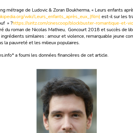
ng métrage de Ludovic & Zoran Boukherma, « Leurs enfants aprè
.wikipedia.org/wiki/Leurs_enfants_après_eux_(film)
est-il sur les t
ouf » ?
https://siritz.com/cinescoop/blockbuster-romantique-et-vi
Tiré du roman de Nicolas Mathieu, Goncourt 2018 et succès de libr
 ingrédients similaires : amour et violence, remarquable jeune co
s la pauvreté et les milieux populaires.
s.info* a fourni les données financières de cet article.