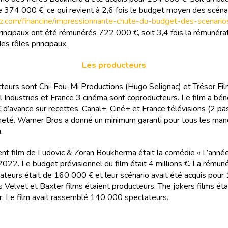
e 374 000 €, ce qui revient à 2,6 fois le budget moyen des scéna
ritz.com/financine/impressionnante-chute-du-budget-des-scenario
principaux ont été rémunérés 722 000 €, soit 3,4 fois la rémunéra
s rôles principaux.
Les producteurs
teurs sont Chi-Fou-Mi Productions (Hugo Selignac) et Trésor Fil
ol Industries et France 3 cinéma sont coproducteurs. Le film a bén
d’avance sur recettes. Canal+, Ciné+ et France télévisions (2 p
cheté. Warner Bros a donné un minimum garanti pour tous les ma
.
nt film de Ludovic & Zoran Boukherma était la comédie « L’année
 2022. Le budget prévisionnel du film était 4 millions €. La rémun
sateurs était de 160 000 € et leur scénario avait été acquis pou
s Velvet et Baxter films étaient producteurs. The jokers films éta
ur. Le film avait rassemblé 140 000 spectateurs.