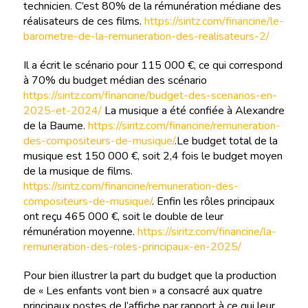
technicien. C’est 80% de la rémunération médiane des
réalisateurs de ces films.
https://siritz.com/financine/le-
barometre-de-la-remuneration-des-realisateurs-2/
Il a écrit le scénario pour 115 000 €, ce qui correspond
à 70% du budget médian des scénario
https://siritz.com/financine/budget-des-scenarios-en-
2025-et-2024/
La musique a été confiée à Alexandre
de la Baume.
https://siritz.com/financine/remuneration-
des-compositeurs-de-musique/
.Le budget total de la
musique est 150 000 €, soit 2,4 fois le budget moyen
de la musique de films.
https://siritz.com/financine/remuneration-des-
compositeurs-de-musique/
. Enfin les rôles principaux
ont reçu 465 000 €, soit le double de leur
rémunération moyenne.
https://siritz.com/financine/la-
remuneration-des-roles-principaux-en-2025/
Pour bien illustrer la part du budget que la production
de « Les enfants vont bien » a consacré aux quatre
principaux postes de l’affiche par rapport à ce qui leur