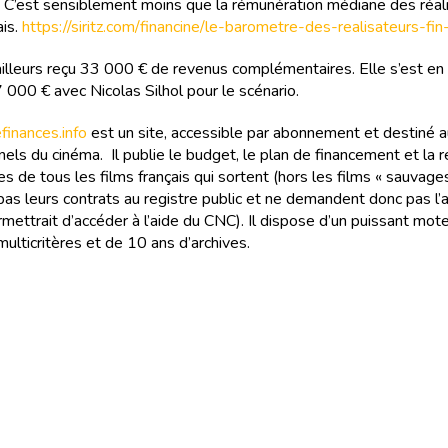
. C’est sensiblement moins que la rémunération médiane des réal
ais.
https://siritz.com/financine/le-barometre-des-realisateurs-fin
 ailleurs reçu 33 000 € de revenus complémentaires. Elle s’est en
 000 € avec Nicolas Silhol pour le scénario.
inances.info
est un site, accessible par abonnement et destiné 
els du cinéma. Il publie le budget, le plan de financement et la r
s de tous les films français qui sortent (hors les films « sauvages
as leurs contrats au registre public et ne demandent donc pas l
rmettrait d’accéder à l’aide du CNC). Il dispose d’un puissant mot
ulticritères et de 10 ans d’archives.