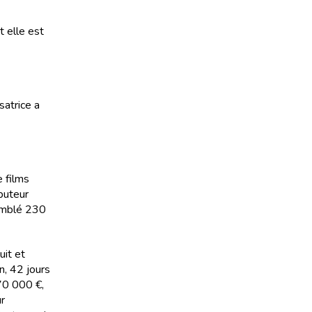
t elle est
satrice a
e films
ibuteur
semblé 230
uit et
n, 42 jours
 70 000 €,
ur