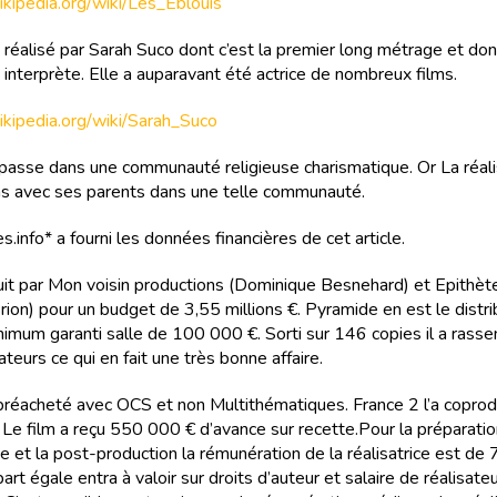
wikipedia.org/wiki/Les_Éblouis
 réalisé par Sarah Suco dont c’est la premier long métrage et don
interprète. Elle a auparavant été actrice de nombreux films.
wikipedia.org/wiki/Sarah_Suco
 passe dans une communauté religieuse charismatique. Or La réali
s avec ses parents dans une telle communauté.
s.info* a fourni les données financières de cet article.
duit par Mon voisin productions (Dominique Besnehard) et Epithèt
rion) pour un budget de 3,55 millions €. Pyramide en est le distr
nimum garanti salle de 100 000 €. Sorti sur 146 copies il a ras
eurs ce qui en fait une très bonne affaire.
 préacheté avec OCS et non Multithématiques. France 2 l’a coprod
 Le film a reçu 550 000 € d’avance sur recette.Pour la préparatio
e et la post-production la rémunération de la réalisatrice est de
part égale entra à valoir sur droits d’auteur et salaire de réalisate