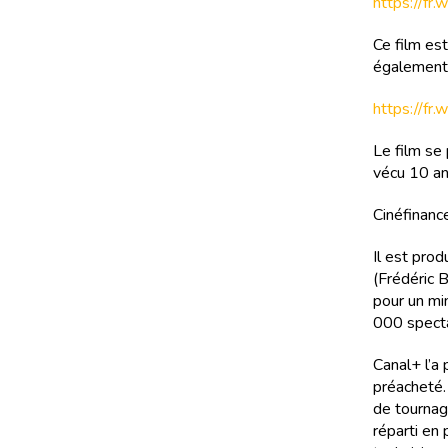
https://fr.
Ce film est
également 
https://fr.
Le film se
vécu 10 an
Cinéfinance
Il est pro
(Frédéric B
pour un mi
000 spectat
Canal+ l’a
préacheté.
de tournag
réparti en 