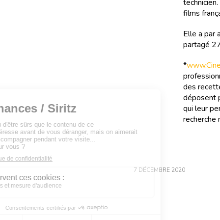
technicien
films franç
Elle a par
partagé 27
*
www.Cinef
professionn
des recette
déposent p
qui leur pe
recherche m
7 DÉCEMBRE 2020