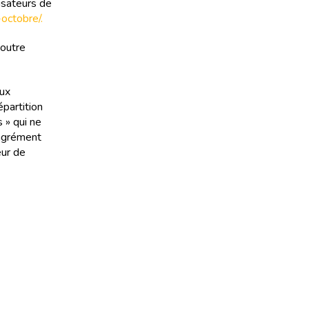
isateurs de
-octobre/.
 outre
aux
épartition
 » qui ne
’agrément
eur de