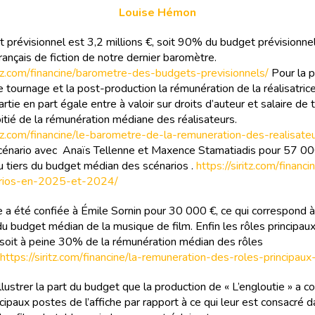
Louise Hémon
 prévisionnel est 3,2 millions €, soit 90% du budget prévisionne
rançais de fiction de notre dernier baromètre.
ritz.com/financine/barometre-des-budgets-previsionnels/
Pour la p
e tournage et la post-production la rémunération de la réalisatric
rtie en part égale entre à valoir sur droits d’auteur et salaire de t
oitié de la rémunération médiane des réalisateurs.
ritz.com/financine/le-barometre-de-la-remuneration-des-realisate
 scénario avec Anaïs Tellenne et Maxence Stamatiadis pour 57 000
u tiers du budget médian des scénarios .
https://siritz.com/financ
rios-en-2025-et-2024/
 a été confiée à Émile Sornin pour 30 000 €, ce qui correspond 
u budget médian de la musique de film. Enfin les rôles principaux
soit à peine 30% de la rémunération médian des rôles
https://siritz.com/financine/la-remuneration-des-roles-principa
llustrer la part du budget que la production de « L’engloutie » a c
cipaux postes de l’affiche par rapport à ce qui leur est consacré d