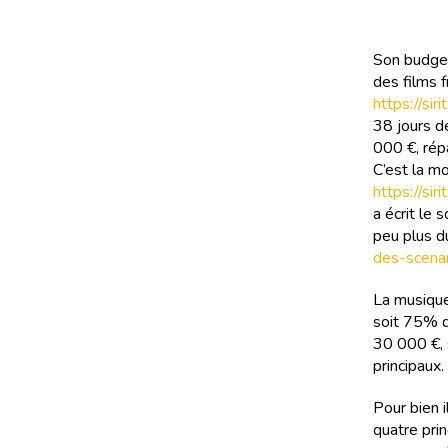
Son budget
des films f
https://si
38 jours d
000 €, répa
C’est la m
https://si
a écrit le
peu plus d
des-scena
La musique
soit 75% d
30 000 €, 
principaux.
Pour bien i
quatre prin