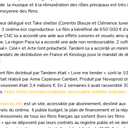
de la musique et à la rémunération des rôles principaux est très i
a moyenne des films.
eur délégué est Take shelter (Corentin Bleuze et Clémence Juven
 3 cinéma est coproducteur. Le film a bénéficié de 650 000 € d’
e CNC lui a accordé une aide aux effets sonores et visuels ainsi 
ue. La région Paca lui a accordé une aide non remboursable. 2 sofi
anal+, Ciné+ et Arte l’ont préacheté. Tandem lui a accordé un mini
andats de distribution en France et Kinology pour le mandat de di
.
nt film distribué par Tandem était « Love me tender », sorti le 
l était réalisé par Anne Cazenave Cambet. Produit par Novoprod c
visionnel était 3,4 millions €. En 2 semaines il avait rassemblé 
s.
https://siritz.com/cinescoop/une-eprouvante-bataille-judiciaire-
nances.info
est un site, accessible par abonnement, destiné aux
els du cinéma. Il publie budget, le plan de financement et la rép
évisionnels de tous les films français qui sortent (hors les films
 » qui ne déposent pas leurs contrats au registre public et ne d