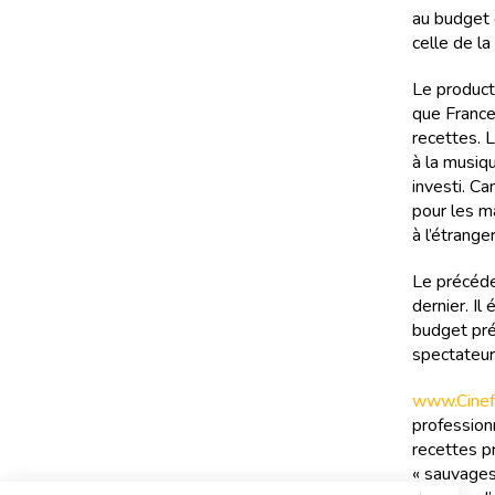
au budget 
celle de l
Le product
que France
recettes. L
à la musiq
investi. C
pour les m
à l’étranger
Le précéde
dernier. I
budget pré
spectateur
www.Cinefi
professionn
recettes pr
« sauvages