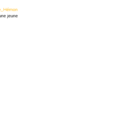
ise_Hémon
une jeune