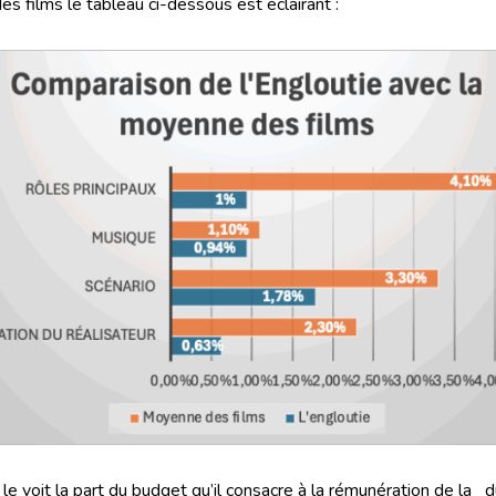
s films le tableau ci-dessous est éclairant :
e voit la part du budget qu’il consacre à la rémunération de la d