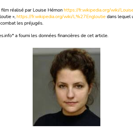
 film réalisé par Louise Hémon
https://fr.wikipedia.org/wiki/Lou
loutie »,
https://fr.wikipedia.org/wiki/L%27Engloutie
dans lequel 
e combat les préjugés.
s.info* a fourni les données financières de cet article.