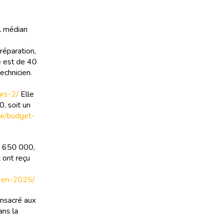
l médian
réparation,
e est de 40
echnicien.
urs-2/
Elle
, soit un
ine/budget-
à 650 000,
 ont reçu
ux-en-2025/
onsacré aux
ans la