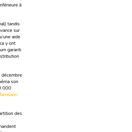
nférieure à
al) tandis
avance sur
qu’une aide
ca y ont
mum garanti
stribution
10 décembre
inéma son
30 000
familiale/
artition des
emandent