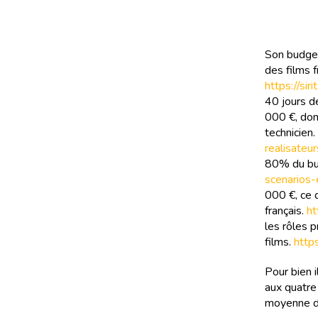
Son budget
des films f
https://si
40 jours d
000 €, don
technicien.
realisateur
80% du bu
scenarios
000 €, ce 
français.
ht
les rôles 
films.
http
Pour bien i
aux quatre 
moyenne de