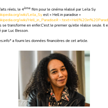
ème
aits réels, le 4
film pour le cinéma réalisé par Leïla Sy
wikipedia.org/wiki/Leïla_Sy
est « Hell in paradise »
r.wikipedia.org/wiki/Hell_in_Paradise#:~:text=Hell%20in
 se transforme en enfer.C’est le premier qu’elle réalise seule. Il 
ué par Luc Besson.
s.info* a fourni les données financières de cet article.