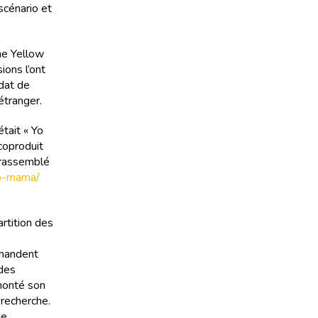
scénario et
he Yellow
ions l’ont
dat de
étranger.
tait « Yo
 coproduit
t rassemblé
yo-mama/
artition des
emandent
 des
 monté son
 recherche.
de