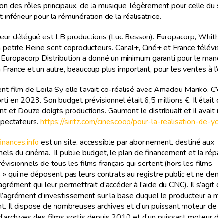
on des rôles principaux, de la musique, légèrement pour celle du 
inférieur pour la rémunération de la réalisatrice.
eur délégué est LB productions (Luc Besson). Europacorp, Whit
a petite Reine sont coproducteurs. Canal+, Ciné+ et France télévis
 Europacorp Distribution a donné un minimum garanti pour le man
n France et un autre, beaucoup plus important, pour les ventes à l’
t film de Leïla Sy elle l’avait co-réalisé avec Amadou Mariko. C’é
ti en 2023. Son budget prévisionnel était 6,5 millions €. Il était
t et Douze doigts productions. Gaumont le distribuait et il avai
pectateurs.
https://siritz.com/cinescoop/pour-la-realisation-de-
nances.info
est un site, accessible par abonnement, destiné aux
els du cinéma. Il publie budget, le plan de financement et la rép
évisionnels de tous les films français qui sortent (hors les films
 » qui ne déposent pas leurs contrats au registre public et ne d
agrément qui leur permettrait d’accéder à l’aide du CNC). Il s’agit
e l’agrément d’investissement sur la base duquel le producteur a
t. Il dispose de nombreuses archives et d’un puissant moteur de
 d’archives des films sortis depuis 2010 et d’un puissant moteur 