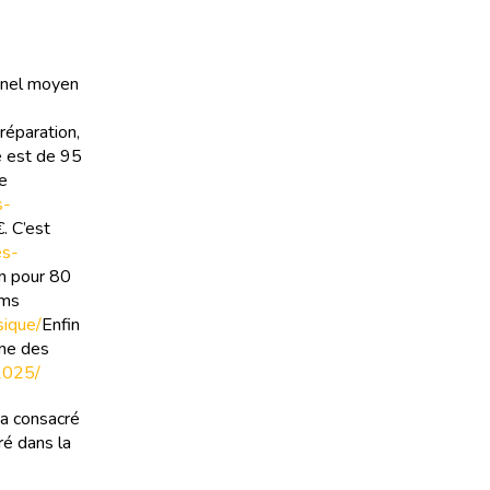
onnel moyen
réparation,
e est de 95
de
s-
. C’est
es-
n pour 80
lms
sique/
Enfin
nne des
-2025/
 a consacré
ré dans la