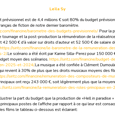
Leïla Sy
 prévisionnel est de 4,4 millions € soit 80% du budget prévisi
rançais de fiction de notre dernier baromètre.
ritz.com/financine/barometre-des-budgets-previsionnels/
Pour la p
e tournage et la post-production la rémunération de la réalisatric
t 42 500 € d’à valoir sur droits d’auteur et 52 500 € de salaire 
https://siritz.com/financine/le-barometre-de-la-remuneration-de
s-2/
.Le scénario a été écrit par Karine Silla-Perez pour 150 000 €
dget moyen des scénarios.
https://siritz.com/financine/budget-d
-en-2025-et-2024/
.La musique a été confiée à Clément Dumouli
qui revient à 30% de plus que les droits musicaux moyens des fi
tps://siritz.com/financine/remuneration-des-compositeurs-de-mu
principaux ont reçu 243 000 €, soit légèrement plus que la moye
s://siritz.com/financine/la-remuneration-des-roles-principaux-en
llustrer la part du budget que la production de «Hell in paradise »
principaux postes de l’affiche par rapport à ce qui leur est consac
s films le tableau ci-dessous est éclairant: