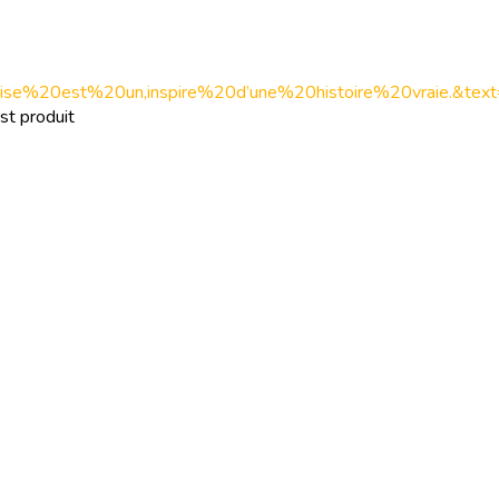
%20Paradise%20est%20un,inspire%20d’une%20histoire%20vrai
est produit