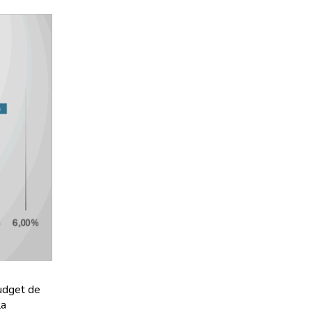
budget de
la