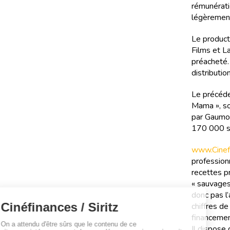
rémunérati
légèrement 
Le product
Films et L
préacheté.
distributio
Le précéden
Mama », sor
par Gaumon
170 000 s
www.Cinefi
professionn
recettes pr
« sauvages
donc pas l’
chiffres d
financemen
Il dispose