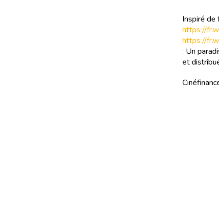
Inspiré de f
https://fr.
https://f
:
Un paradis
et distrib
Cinéfinance