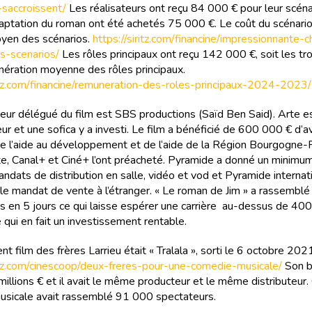
n-saccroissent/
Les réalisateurs ont reçu 84 000 € pour leur scéna
daptation du roman ont été achetés 75 000 €. Le coût du scénar
yen des scénarios.
https://siritz.com/financine/impressionnante-
s-scenarios/
Les rôles principaux ont reçu 142 000 €, soit les tro
nération moyenne des rôles principaux.
ritz.com/financine/remuneration-des-roles-principaux-2024-2023/
eur délégué du film est SBS productions (Saïd Ben Said). Arte e
ur et une sofica y a investi. Le film a bénéficié de 600 000 € d’a
de l’aide au développement et de l‘aide de la Région Bourgogne-
e, Canal+ et Ciné+ l’ont préacheté. Pyramide a donné un minimum
andats de distribution en salle, vidéo et vod et Pyramide internat
 le mandat de vente à l’étranger. « Le roman de Jim » a rassemb
s en 5 jours ce qui laisse espérer une carrière au-dessus de 40
 qui en fait un investissement rentable.
t film des frères Larrieu était « Tralala », sorti le 6 octobre 202
ritz.com/cinescoop/deux-freres-pour-une-comedie-musicale/
Son 
millions € et il avait le même producteur et le même distributeur.
sicale avait rassemblé 91 000 spectateurs.