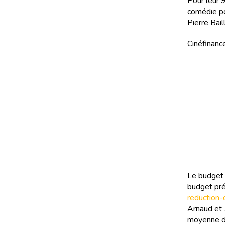
Pour leur 
comédie po
Pierre Bail
Cinéfinance
Le budget 
budget pré
reduction-
Arnaud et 
moyenne de