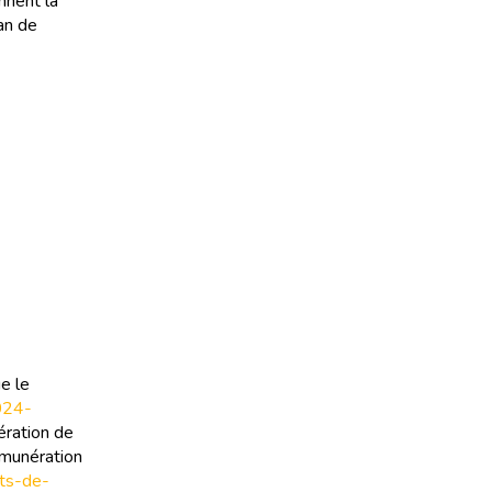
nnent la
an de
e le
2024-
ération de
émunération
ats-de-