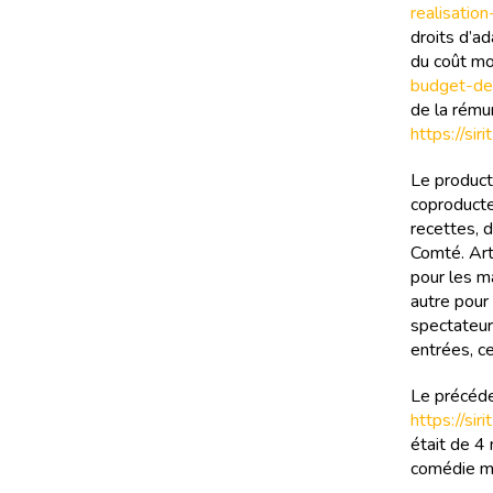
realisatio
droits d’a
du coût mo
budget-de
de la rému
https://si
Le product
coproducte
recettes, 
Comté. Art
pour les m
autre pour
spectateur
entrées, ce
Le précéden
https://si
était de 4 
comédie mu