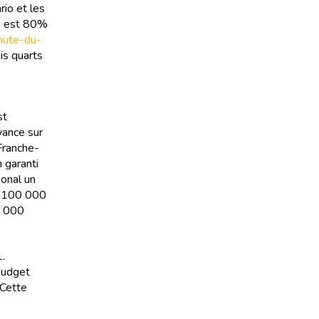
rio et les
io est 80%
chute-du-
is quarts
st
vance sur
Franche-
 garanti
ional un
lé 100 000
0 000
1.
budget
 Cette