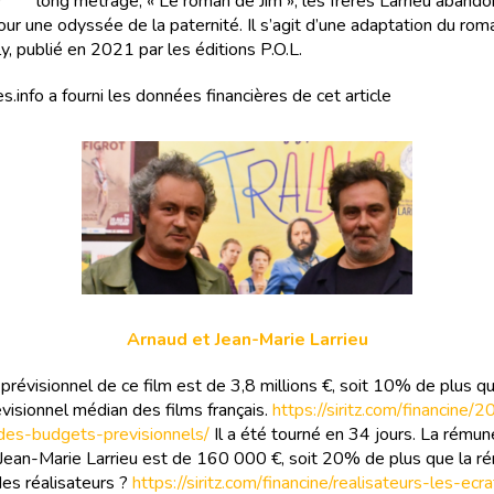
9
long métrage, « Le roman de Jim », les frères Larrieu abando
ur une odyssée de la paternité. Il s’agit d’une adaptation du rom
ly, publié en 2021 par les éditions P.O.L.
s.info a fourni les données financières de cet article
Arnaud et Jean-Marie Larrieu
prévisionnel de ce film est de 3,8 millions €, soit 10% de plus qu
visionnel médian des films français.
https://siritz.com/financine/
des-budgets-previsionnels/
Il a été tourné en 34 jours. La rémun
Jean-Marie Larrieu est de 160 000 €, soit 20% de plus que la r
s réalisateurs ?
https://siritz.com/financine/realisateurs-les-ecr