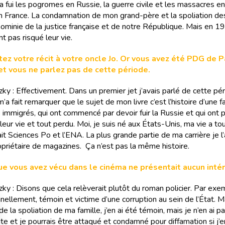
 a fui les pogromes en Russie, la guerre civile et les massacres en
en France. La condamnation de mon grand-père et la spoliation des
nominie de la justice française et de notre République. Mais en 1
ont pas risqué leur vie.
tez votre récit à votre oncle Jo. Or vous avez été PDG de 
 et vous ne parlez pas de cette période.
zky : Effectivement. Dans un premier jet j’avais parlé de cette pé
’a fait remarquer que le sujet de mon livre c’est l’histoire d’une f
 immigrés, qui ont commencé par devoir fuir la Russie et qui ont p
 leur vie et tout perdu. Moi, je suis né aux États-Unis, ma vie a to
i fait Sciences Po et l’ENA. La plus grande partie de ma carrière je l
riétaire de magazines. Ça n’est pas la même histoire.
ue vous avez vécu dans le cinéma ne présentait aucun intér
zky : Disons que cela relèverait plutôt du roman policier. Par exemp
ellement, témoin et victime d’une corruption au sein de l’État. Ma
de la spoliation de ma famille, j’en ai été témoin, mais je n’en ai pa
te et je pourrais être attaqué et condamné pour diffamation si j’en