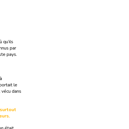
ù qu’ils
onnus par
ste pays.
 à
ortait le
nt vécu dans
 surtout
eurs.
n était