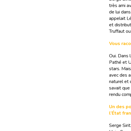
très ami av
de lui dan
appelait Lé
et distribu
Truffaut ou
Vous raco
Oui. Dans 
Pathé et U
stars. Mai
avec des a
naturel et
savait que 
rendu comp
Un des poi
l’État fra
Serge Sirit