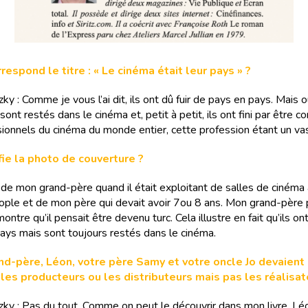
respond le titre : « Le cinéma était leur pays » ?
zky : Comme je vous l’ai dit, ils ont dû fuir de pays en pays. Mais o
s sont restés dans le cinéma et, petit à petit, ils ont fini par être c
sionnels du cinéma du monde entier, cette profession étant un va
fie la photo de couverture ?
e de mon grand-père quand il était exploitant de salles de cinéma
ople et de mon père qui devait avoir 7ou 8 ans. Mon grand-père p
montre qu’il pensait être devenu turc. Cela illustre en fait qu’ils o
pays mais sont toujours restés dans le cinéma.
nd-père, Léon, votre père Samy et votre oncle Jo devaient
 les producteurs ou les distributeurs mais pas les réalisat
tzky : Pas du tout. Comme on peut le découvrir dans mon livre, Léo