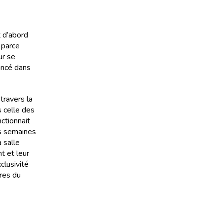
t d’abord
e parce
ur se
lancé dans
travers la
 celle des
ctionnait
des semaines
 salle
nt et leur
clusivité
ires du