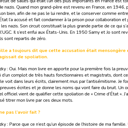
ircuit de salles qui était l’un des plus importants en France est 
de nazis. Quand mon grand-père est revenu en France, en 1946, 
on bien, afin de ne pas le lui rendre, et le conserver comme entr
’État l’a accusé et fait condamner à la prison pour collaboration et 
ec les nazis. Son circuit constituait la plus grande partie de ce qui s’
l’UGC. Il s’est enfui aux États-Unis. En 1950 Samy et Jo sont re
ls sont repartis de zéro.
ille a toujours dit que cette accusation était mensongère 
’agissait de spoliation.
zky : Oui. Mais mon livre en apporte pour la première fois la preuve
agi d’un complot de très hauts fonctionnaires et magistrats, dont ce
 voit dans leurs écrits, clairement mus par l’antisémitisme. Je fo
 preuves écrites et je donne les noms qui vont faire du bruit. Un 
nel officiel vient de qualifier cette spoliation de « Crime d’État ». J’
 titrer mon livre par ces deux mots.
e pas l’avoir fait ?
zky : Parce que ce n’est qu’un épisode de l’histoire de ma famille