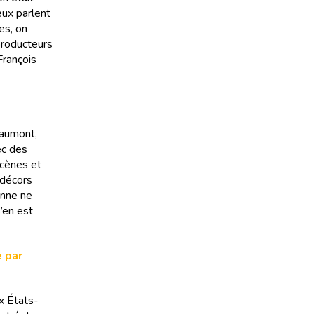
eux parlent
es, on
 producteurs
François
Gaumont,
ec des
scènes et
 décors
onne ne
s’en est
e par
ux États-