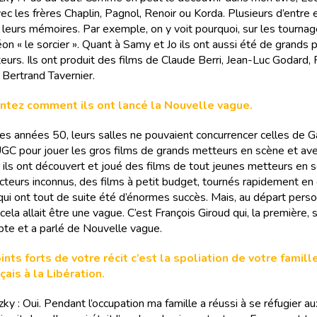
ec les frères Chaplin, Pagnol, Renoir ou Korda. Plusieurs d’entre 
s leurs mémoires. Par exemple, on y voit pourquoi, sur les tournag
on « le sorcier ». Quant à Samy et Jo ils ont aussi été de grands
teurs. Ils ont produit des films de Claude Berri, Jean-Luc Godard, 
 Bertrand Tavernier.
ntez comment ils ont lancé la Nouvelle vague.
les années 50, leurs salles ne pouvaient concurrencer celles de 
GC pour jouer les gros films de grands metteurs en scène et av
s ils ont découvert et joué des films de tout jeunes metteurs en 
cteurs inconnus, des films à petit budget, tournés rapidement en
 qui ont tout de suite été d’énormes succès. Mais, au départ pers
cela allait être une vague. C’est François Giroud qui, la première, 
te et a parlé de Nouvelle vague.
nts forts de votre récit c’est la spoliation de votre famill
nçais à la Libération.
zky : Oui. Pendant l’occupation ma famille a réussi à se réfugier a