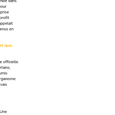
tombé dans
pour
eprise
profit
appelait
venus en
et que,
 officielle.
rtains,
urnis
organisme
avais
. Une