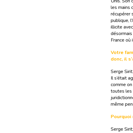
Unis. Son c
les mains 
récupérer s
publique, l
illicite av
désormais 
France où i
Votre fam
donc, il s
Serge Sirit
Il s’était 
comme on le
toutes les
juridiction
même pensé
Pourquoi n
Serge Sirit