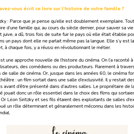
vez-vous écrit ce livre sur l’histoire de votre famille ?
tzky : Parce que je pense qu’elle est doublement exemplaire. Tou
toire d’une famille qui, au cours du siècle dernier, pour sauver sa vi
t juive, a dû, trois fois de suite fuir le pays où elle était établie po
ns un pays dont elle ne parlait même pas la langue. Elle s’y est 
t, à chaque fois, y a réussi en révolutionnant le métier.
est une approche nouvelle de l’histoire du cinéma. On l’a raconté à 
alisateurs, des comédiens ou des producteurs. Rarement à travers
s de salle de cinéma. Or, jusque dans les années 60, le cinéma fon
éâtre : un film sortait dans une salle d’exclusivité. Il y restait 
 avant d’être présenté dans d’autres salles. Le propriétaire de la
té jouait donc un rôle essentiel dans le choix des films qui sortaie
Or Lėon Siritzky et ses fils étaient des exploitants de salles d’ex
 joué un rôle déterminant et génaralement méconnu dans les histo
dial.