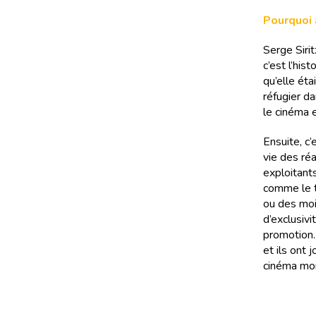
Pourquoi a
Serge Siri
c’est l’his
qu’elle étai
réfugier da
le cinéma e
Ensuite, c’
vie des ré
exploitant
comme le th
ou des mois
d’exclusivi
promotion. 
et ils ont
cinéma mon