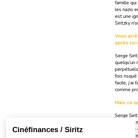
famille qui
les nazis 
est une ig
Siritzky n’
Vous arrê
après lui
Serge Sirit
quelqu’un m
perpétuels
fois risqué
facile, j’a
comme prop
Mais ce q
Serge Sirit
été personn
différence 
preuve écri