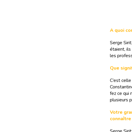
A quoi cor
Serge Sirit
étaient, il
les profes
Que signi
C’est cell
Constantin
fez ce qui 
plusieurs 
Votre gra
connaître
Serge Siri