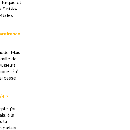
 Turquie et
 Siritzky
948 les
Parafrance
riode. Mais
amille de
lusieurs
ujours été
’ai passé
êt ?
le, j’ai
is, à la
s la
 parlais.