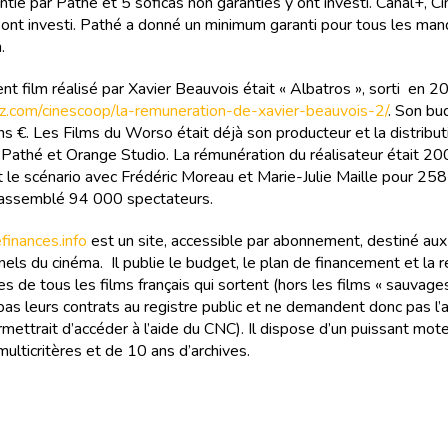
ntie par Pathé et 5 soficas non garanties y ont investi. Canal+, C
 ont investi. Pathé a donné un minimum garanti pour tous les ma
.
nt film réalisé par Xavier Beauvois était « Albatros », sorti en 
ritz.com/cinescoop/la-remuneration-de-xavier-beauvois-2/
. Son bu
ns €. Les Films du Worso était déjà son producteur et la distribut
 Pathé et Orange Studio. La rémunération du réalisateur était 2
rit le scénario avec Frédéric Moreau et Marie-Julie Maille pour 25
 rassemblé 94 000 spectateurs.
inances.info
est un site, accessible par abonnement, destiné aux
els du cinéma. Il publie le budget, le plan de financement et la r
s de tous les films français qui sortent (hors les films « sauvages
as leurs contrats au registre public et ne demandent donc pas l
rmettrait d’accéder à l’aide du CNC). Il dispose d’un puissant mot
ulticritères et de 10 ans d’archives.