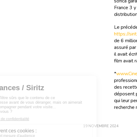
sofica gara
France 3 y
distribution
Le précéde
https://si
de 6 millio
assuré par
il avait éc
film avait
*
www.Cinef
professionn
des recette
déposent p
qui leur pe
recherche m
19 NOVEMBRE 2024