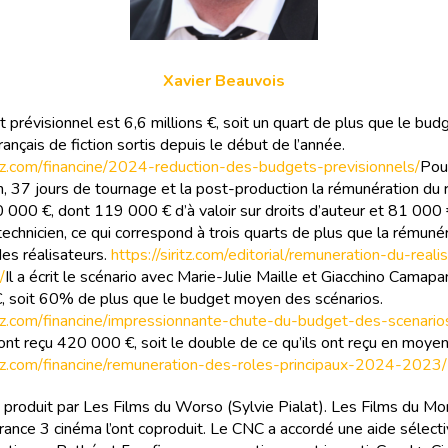
Xavier Beauvois
 prévisionnel est 6,6 millions €, soit un quart de plus que le bu
rançais de fiction sortis depuis le début de l’année.
ritz.com/financine/2024-reduction-des-budgets-previsionnels/
Pour
n, 37 jours de tournage et la post-production la rémunération du 
 000 €, dont 119 000 € d’à valoir sur droits d’auteur et 81 000
technicien, ce qui correspond à trois quarts de plus que la rémuné
s réalisateurs.
https://siritz.com/editorial/remuneration-du-reali
/
Il a écrit le scénario avec Marie-Julie Maille et Giacchino Camapa
 soit 60% de plus que le budget moyen des scénarios.
ritz.com/financine/impressionnante-chute-du-budget-des-scenario
 ont reçu 420 000 €, soit le double de ce qu’ils ont reçu en moye
ritz.com/financine/remuneration-des-roles-principaux-2024-2023/
t produit par Les Films du Worso (Sylvie Pialat). Les Films du Mo
rance 3 cinéma l’ont coproduit. Le CNC a accordé une aide sélect