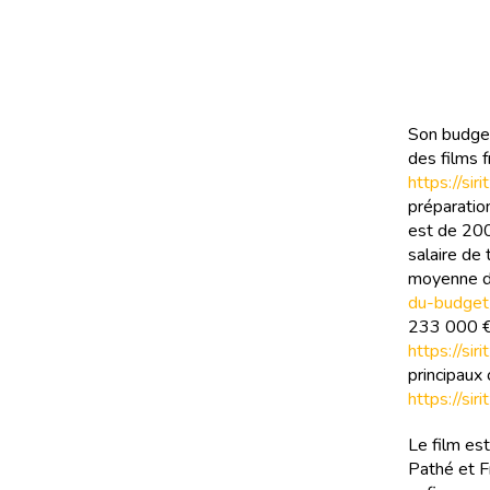
Son budget
des films f
https://si
préparatio
est de 200
salaire de 
moyenne de
du-budget
233 000 €,
https://si
principaux
https://si
Le film es
Pathé et F