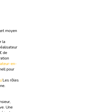
dget moyen
 la
réalisateur
 € de
ration
sateur-en-
nell pour
s/
Les rôles
nne.
nsieur,
ive. Une