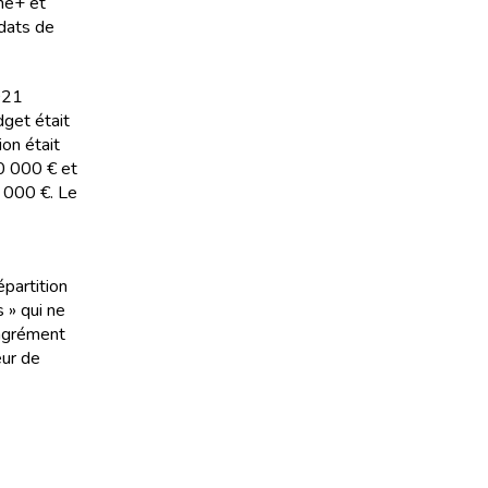
iné+ et
ndats de
2021
dget était
ion était
00 000 € et
8 000 €. Le
épartition
 » qui ne
’agrément
eur de