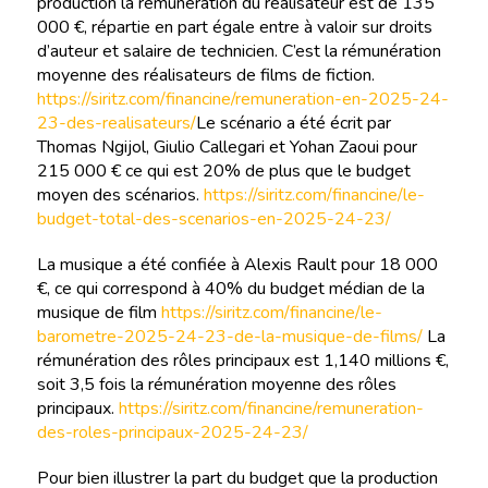
production la rémunération du réalisateur est de 135
000 €, répartie en part égale entre à valoir sur droits
d’auteur et salaire de technicien. C’est la rémunération
moyenne des réalisateurs de films de fiction.
https://siritz.com/financine/remuneration-en-2025-24-
23-des-realisateurs/
Le scénario a été écrit par
Thomas Ngijol, Giulio Callegari et Yohan Zaoui pour
215 000 € ce qui est 20% de plus que le budget
moyen des scénarios.
https://siritz.com/financine/le-
budget-total-des-scenarios-en-2025-24-23/
La musique a été confiée à Alexis Rault pour 18 000
€, ce qui correspond à 40% du budget médian de la
musique de film
https://siritz.com/financine/le-
barometre-2025-24-23-de-la-musique-de-films/
La
rémunération des rôles principaux est 1,140 millions €,
soit 3,5 fois la rémunération moyenne des rôles
principaux.
https://siritz.com/financine/remuneration-
des-roles-principaux-2025-24-23/
Pour bien illustrer la part du budget que la production