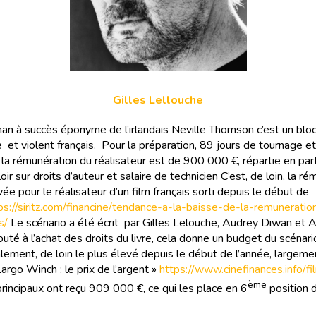
Gilles Lellouche
man à succès éponyme de l’irlandais Neville Thomson c’est un blo
 et violent français. Pour la préparation, 89 jours de tournage et
 la rémunération du réalisateur est de 900 000 €, répartie en par
oir sur droits d’auteur et salaire de technicien C’est, de loin, la r
vée pour le réalisateur d’un film français sorti depuis le début de
ps://siritz.com/financine/tendance-a-la-baisse-de-la-remunerati
rs/
Le scénario a été écrit par Gilles Lelouche, Audrey Diwan et
outé à l’achat des droits du livre, cela donne un budget du scénar
lement, de loin le plus élevé depuis le début de l’année, largem
Largo Winch : le prix de l’argent »
https://www.cinefinances.info/f
ème
principaux ont reçu 909 000 €, ce qui les place en 6
position 