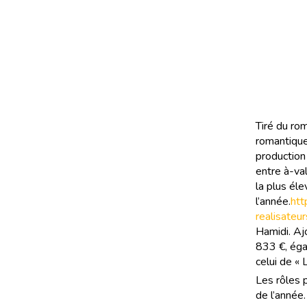
Tiré du ro
romantique
production
entre à-val
la plus éle
l’année.
htt
realisateu
Hamidi. Aj
833 €, éga
celui de « 
Les rôles 
de l’année.