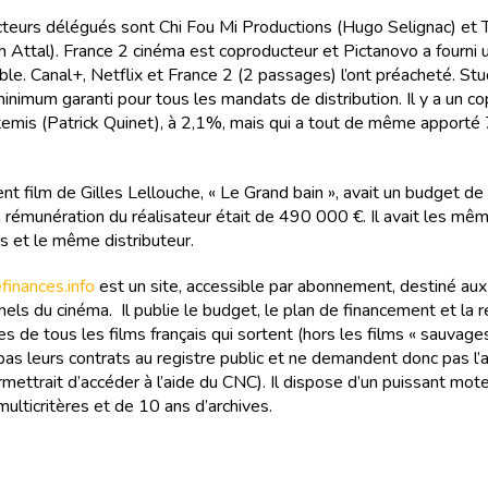
teurs délégués sont Chi Fou Mi Productions (Hugo Selignac) et 
in Attal). France 2 cinéma est coproducteur et Pictanovo a fourni 
le. Canal+, Netflix et France 2 (2 passages) l’ont préacheté. Stu
inimum garanti pour tous les mandats de distribution. Il y a un c
temis (Patrick Quinet), à 2,1%, mais qui a tout de même apport
nt film de Gilles Lellouche, « Le Grand bain », avait un budget de
La rémunération du réalisateur était de 490 000 €. Il avait les mê
s et le même distributeur.
inances.info
est un site, accessible par abonnement, destiné aux
els du cinéma. Il publie le budget, le plan de financement et la r
s de tous les films français qui sortent (hors les films « sauvages
as leurs contrats au registre public et ne demandent donc pas l
rmettrait d’accéder à l’aide du CNC). Il dispose d’un puissant mot
ulticritères et de 10 ans d’archives.