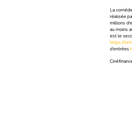
La comédie
réalisée p
millions d’
au moins a
est le seco
https://si
d’entrées
Cinéfinance