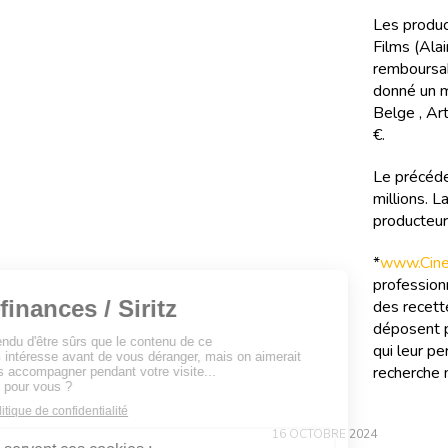
Les produc
Films (Ala
remboursab
donné un m
Belge , Ar
€.
Le précéde
millions. 
producteur
*
www.Cinef
professionn
des recette
déposent p
qui leur pe
recherche m
16 OCTOBRE 2024