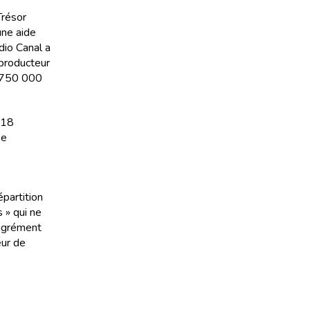
Trésor
une aide
dio Canal a
oproducteur
é 750 000
 18
me
épartition
 » qui ne
’agrément
eur de