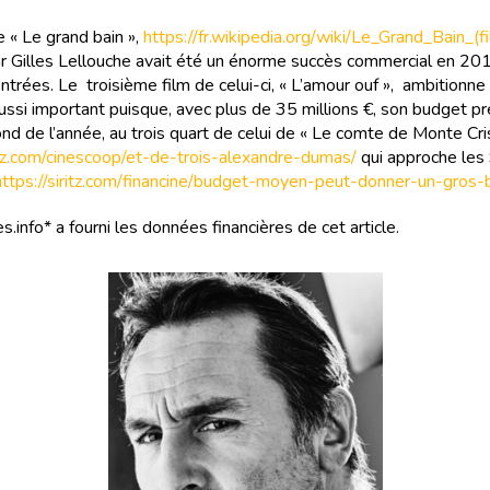
 « Le grand bain »,
https://fr.wikipedia.org/wiki/Le_Grand_Bain_(f
ar Gilles Lellouche avait été un énorme succès commercial en 20
entrées. Le troisième film de celui-ci, « L’amour ouf », ambitionne
ussi important puisque, avec plus de 35 millions €, son budget pr
nd de l’année, au trois quart de celui de « Le comte de Monte Cri
ritz.com/cinescoop/et-de-trois-alexandre-dumas/
qui approche les 
https://siritz.com/financine/budget-moyen-peut-donner-un-gros-
s.info* a fourni les données financières de cet article.