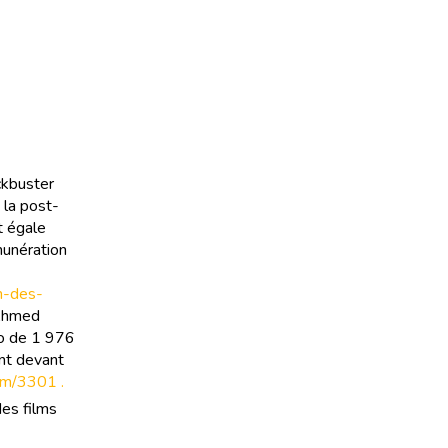
ckbuster
 la post-
t égale
émunération
on-des-
 Ahmed
io de 1 976
ent devant
ilm/3301 .
des films