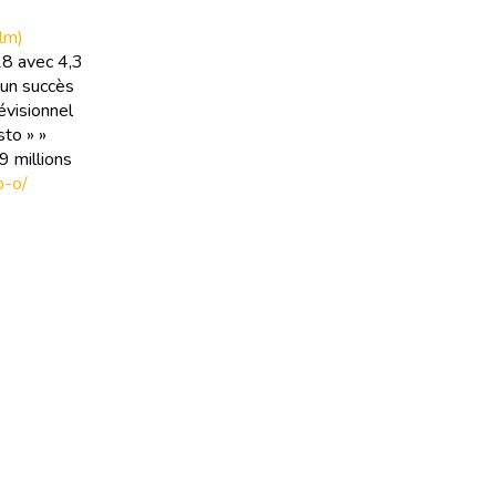
ilm)
18 avec 4,3
 un succès
évisionnel
sto » »
9 millions
b-o/