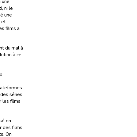
u une
, ni le
ré une
 et
es films a
nt du mal à
lution à ce
x
plateformes
 des séries
 les films
isé en
r des films
ts. On