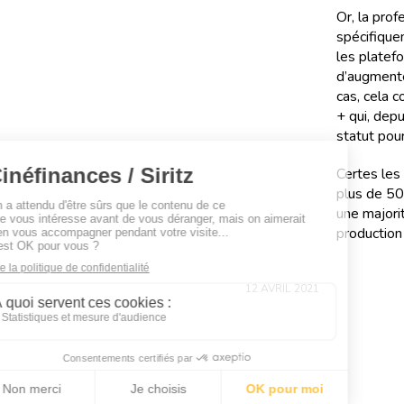
Or, la pro
spécifique
les platef
d’augmente
cas, cela 
+ qui, depu
statut pou
Certes les 
plus de 50
une majori
production 
12 AVRIL 2021