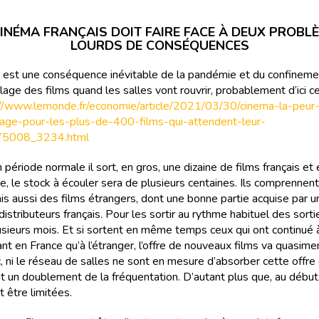
CINÉMA FRANÇAIS DOIT FAIRE FACE À DEUX PROBL
LOURDS DE CONSÉQUENCES
 est une conséquence inévitable de la pandémie et du confinemen
lage des films quand les salles vont rouvrir, probablement d’ici c
://www.lemonde.fr/economie/article/2021/03/30/cinema-la-peur
age-pour-les-plus-de-400-films-qui-attendent-leur-
75008_3234.html
 période normale il sort, en gros, une dizaine de films français et
e, le stock à écouler sera de plusieurs centaines. Ils comprennent
ais aussi des films étrangers, dont une bonne partie acquise par 
distributeurs français. Pour les sortir au rythme habituel des sortie
lusieurs mois. Et si sortent en même temps ceux qui ont continué 
ant en France qu’à l’étranger, l’offre de nouveaux films va quasime
c, ni le réseau de salles ne sont en mesure d’absorber cette offre 
t un doublement de la fréquentation. D’autant plus que, au début,
 être limitées.