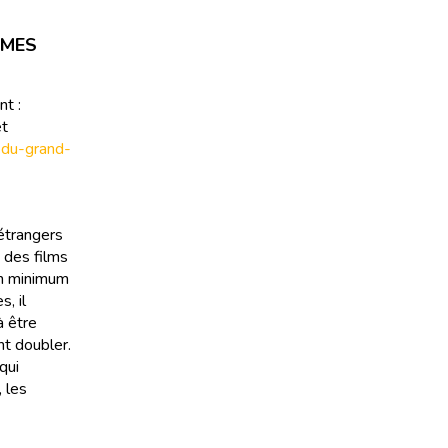
ÈMES
t :
et
-du-grand-
 étrangers
 des films
un minimum
s, il
à être
nt doubler.
qui
 les