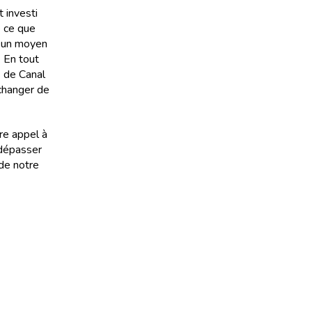
 investi
e ce que
t un moyen
. En tout
s de Canal
 changer de
ire appel à
 dépasser
 de notre