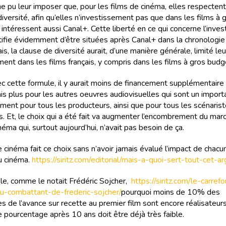
e pu leur imposer que, pour les films de cinéma, elles respecten
iversité, afin qu’elles n’investissement pas que dans les films à 
 intéressent aussi Canal+. Cette liberté en ce qui concerne l’inve
tifie évidemment d’être situées après Canal+ dans la chronologie
s, la clause de diversité aurait, d’une manière générale, limité leu
ment dans les films français, y compris dans les films à gros budg
ec cette formule, il y aurait moins de financement supplémentaire 
is plus pour les autres oeuvres audiovisuelles qui sont un import
ent pour tous les producteurs, ainsi que pour tous les scénarist
s. Et, le choix qui a été fait va augmenter l’encombrement du mar
néma qui, surtout aujourd’hui, n’avait pas besoin de ça.
e cinéma fait ce choix sans n’avoir jamais évalué l’impact de chac
u cinéma.
https://siritz.com/editorial/mais-a-quoi-sert-tout-cet-a
e, comme le notait Frédéric Sojcher,
https://siritz.com/le-carrefo
u-combattant-de-frederic-sojcher/
pourquoi moins de 10% des
es de l’avance sur recette au premier film sont encore réalisateur
e pourcentage après 10 ans doit être déjà très faible.