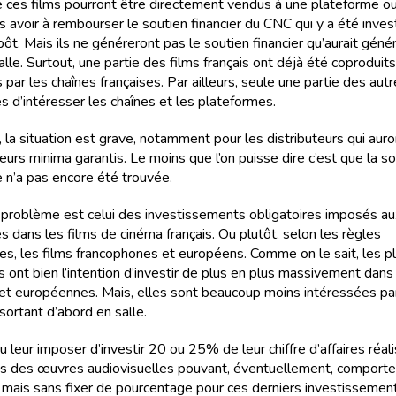
e ces films pourront être directement vendus à une plateforme o
s avoir à rembourser le soutien financier du CNC qui y a été investi
pôt. Mais ils ne généreront pas le soutien financier qu’aurait géné
alle. Surtout, une partie des films français ont déjà été coproduits
par les chaînes françaises. Par ailleurs, seule une partie des autr
s d’intéresser les chaînes et les plateformes.
la situation est grave, notamment pour les distributeurs qui auro
eurs minima garantis. Le moins que l’on puisse dire c’est que la so
 n’a pas encore été trouvée.
problème est celui des investissements obligatoires imposés au
s dans les films de cinéma français. Ou plutôt, selon les règles
s, les films francophones et européens. Comme on le sait, les 
s ont bien l’intention d’investir de plus en plus massivement dans
 et européennes. Mais, elles sont beaucoup moins intéressées par
sortant d’abord en salle.
u leur imposer d’investir 20 ou 25% de leur chiffre d’affaires réal
s des œuvres audiovisuelles pouvant, éventuellement, comporte
 mais sans fixer de pourcentage pour ces derniers investissemen