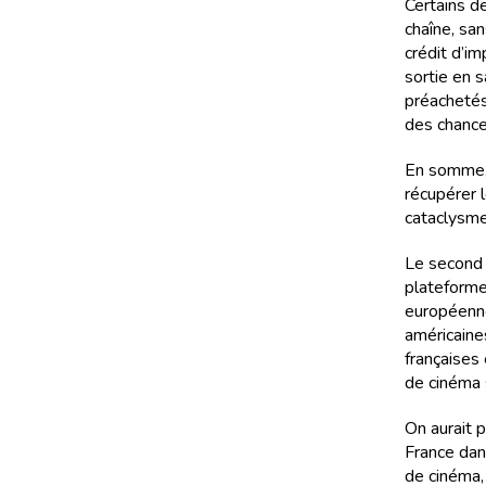
Certains d
chaîne, san
crédit d’im
sortie en s
préachetés 
des chance
En somme, 
récupérer l
cataclysme
Le second 
plateforme
européenne
américaine
françaises
de cinéma 
On aurait p
France dan
de cinéma,