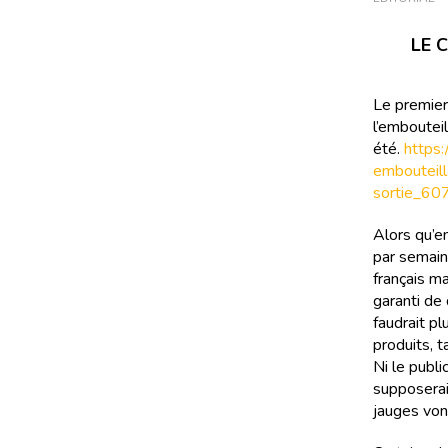
LE 
Le premier
l’embouteil
été.
https
embouteill
sortie_60
Alors qu’en
par semain
français m
garanti de 
faudrait p
produits, t
Ni le publi
supposerai
jauges vont