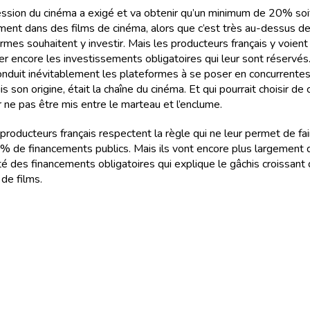
fession du cinéma a exigé et va obtenir qu’un minimum de 20% soit
ment dans des films de cinéma, alors que c’est très au-dessus d
ormes souhaitent y investir. Mais les producteurs français y voien
r encore les investissements obligatoires qui leur sont réservés
conduit inévitablement les plateformes à se poser en concurrente
is son origine, était la chaîne du cinéma. Et qui pourrait choisir de
r ne pas être mis entre le marteau et l’enclume.
producteurs français respectent la règle qui ne leur permet de fa
% de financements publics. Mais ils vont encore plus largement
té des financements obligatoires qui explique le gâchis croissant
de films.