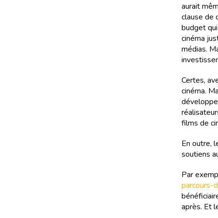
aurait mêm
clause de d
budget qui
cinéma jus
médias. Mai
investisse
Certes, av
cinéma. Ma
développem
réalisateur
films de ci
En outre, l
soutiens a
Par exempl
parcours-d
bénéficiair
après. Et l