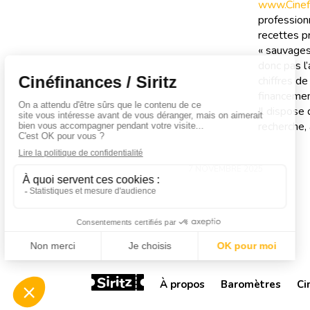
www.Cinefi
professionn
recettes pr
« sauvages
donc pas l’
chiffres d
financemen
Il dispose
recherche, 
7 NOVEMBRE 2025
À propos
Baromètres
Ci