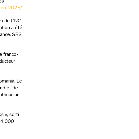
es
ux-en-2025/
eçu du CNC
ution a été
France. SBS
é franco-
ducteur
omania. Le
und et de
Lithuanian
s », sorti
 14 000