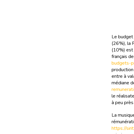
Le budget 
(26%), la 
(10%) est 
français d
budgets-pr
production
entre à val
médiane de
remunerati
le réalisat
à peu près
La musique
rémunérati
https://si