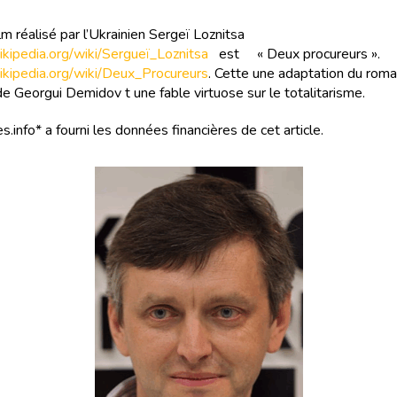
lm réalisé par l’Ukrainien Sergeï Loznitsa
.wikipedia.org/wiki/Sergueï_Loznitsa
est « Deux procureurs ».
.wikipedia.org/wiki/Deux_Procureurs
. Cette une adaptation du rom
 Georgui Demidov t une fable virtuose sur le totalitarisme.
s.info* a fourni les données financières de cet article.