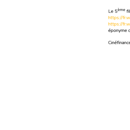
ème
Le 5
fi
https://fr
https://fr
éponyme de
Cinéfinance