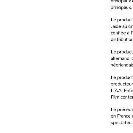
principaux
principaux.
Le product
l’aide au c
confiée à 
distributio
Le product
allemand, 
néerlandai
Le product
producteur
LIAA. Enfin
Film center
Le précéden
en France 
spectateur