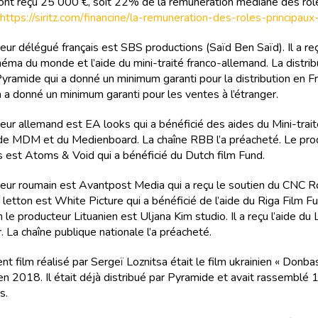
 ont reçu 25 000 €, soit 22% de la rémunération médiane des rôl
https://siritz.com/financine/la-remuneration-des-roles-principa
eur délégué français est SBS productions (Saïd Ben Saïd). Il a r
inéma du monde et l’aide du mini-traité franco-allemand. La distrib
Pyramide qui a donné un minimum garanti pour la distribution en 
n a donné un minimum garanti pour les ventes à l’étranger.
eur allemand est EA looks qui a bénéficié des aides du Mini-trait
de MDM et du Medienboard. La chaîne RBB l’a préacheté. Le pro
s est Atoms & Void qui a bénéficié du Dutch film Fund.
eur roumain est Avantpost Media qui a reçu le soutien du CNC R
 letton est White Picture qui a bénéficié de l’aide du Riga Film F
 le producteur Lituanien est Uljana Kim studio. Il a reçu l’aide du 
. La chaîne publique nationale l’a préacheté.
t film réalisé par Sergeï Loznitsa était le film ukrainien « Donbas
en 2018. Il était déjà distribué par Pyramide et avait rassemblé
s.