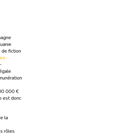
emagne
tuanie
de fiction
des-
-
 égale
émunération
100 000 €
io est donc
e la
s rôles