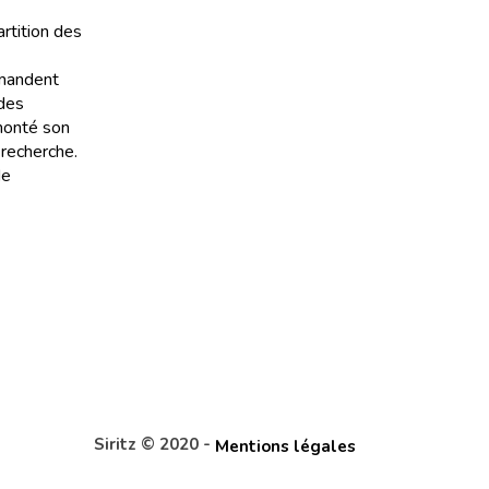
artition des
emandent
 des
 monté son
 recherche.
de
Siritz © 2020 -
Mentions légales