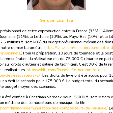
Sergueï Loznitsa
prévisionnel de cette coproduction entre la France (33%), l’All
Roumanie (11%), la Lettonie (10%), les Pays-Bas (10%) et la Li
2,6 millions €, soit 60% du budget prévisionnel médian des films 
e notre dernier baromètre.
https://siritz.com/financine/barometre-
evisionnels/
. Pour la préparation, 18 jours de tournage et la post
 la rémunération du réalisateur est de 75 000 €, répartie en part
oir sur droits d’auteur et salaire de technicien. C’est 90% de la r
s réalisateurs.
https://siritz.com/financine/le-barometre-de-la-
on-des-realisateurs-2/
Les droits du livre ont été acquis pour 
eur a écrit le scénario pour 175 000 €. Le budget total du scénar
 le budget moyen des scénarios.
 a été confiée à Christiaan Verbeek pour 15 000 €, soit le tiers d
on médiane des compositeurs de musique de film.
ritz.com/financine/remuneration-des-compositeurs-de-musique/
Le