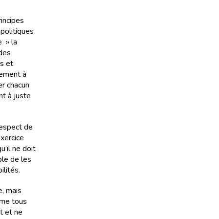
incipes
politiques
e » la
 des
s et
uement à
er chacun
nt à juste
respect de
exercice
u’il ne doit
ple de les
ilités.
e, mais
ime tous
t et ne