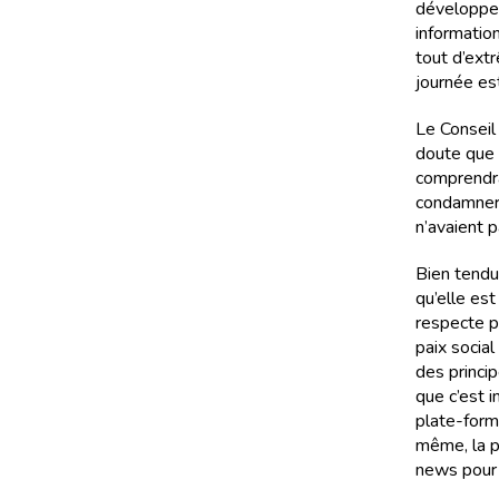
développen
informatio
tout d’ext
journée es
Le Conseil 
doute que 
comprendra
condamner 
n’avaient 
Bien tendu
qu’elle es
respecte p
paix socia
des princi
que c’est i
plate-form
même, la pu
news pour 