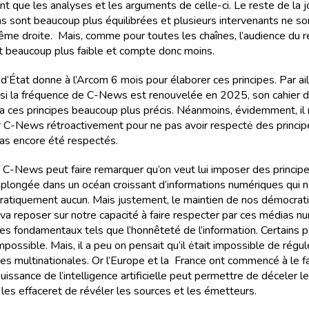
t que les analyses et les arguments de celle-ci. Le reste de la j
ns sont beaucoup plus équilibrées et plusieurs intervenants ne so
rême droite. Mais, comme pour toutes les chaînes, l’audience du r
t beaucoup plus faible et compte donc moins.
d’État donne à l’Arcom 6 mois pour élaborer ces principes. Par ail
si la fréquence de C-News est renouvelée en 2025, son cahier 
 ces principes beaucoup plus précis. Néanmoins, évidemment, il 
C-News rétroactivement pour ne pas avoir respectė des princip
pas encore été respectés.
 C-News peut faire remarquer qu’on veut lui imposer des principe
t plongée dans un océan croissant d’informations numériques qui n
ratiquement aucun. Mais justement, le maintien de nos démocrati
l va reposer sur notre capacité à faire respecter par ces médias 
pes fondamentaux tels que l’honnêteté de l’information. Certains 
mpossible. Mais, il a peu on pensait qu’il ėtait impossible de régul
es multinationales. Or l’Europe et la France ont commencé à le fa
issance de l’intelligence artificielle peut permettre de déceler l
les effaceret de révéler les sources et les émetteurs.