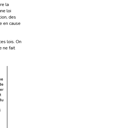
re la
ne loi
tion, des
e en cause
ces lois. On
e ne fait