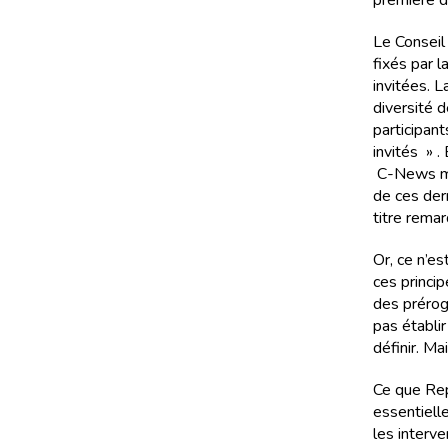
première d
Le Conseil
fixés par 
invitées. L
diversité 
participan
invités » 
C-News mai
de ces der
titre rema
Or, ce n’es
ces princip
des préroga
pas établir
définir. Ma
Ce que Rep
essentiell
les interv