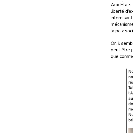
Aux États-
liberté d’e
interdisant
mécanismes
la paix soci
Or, il semb
peut être p
que comme