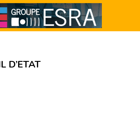
L D’ETAT
N