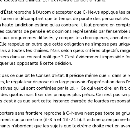
e toutes les chaînes. Et Fox News a conduit à Trump.
 d’État reproche à l’Arcom d’accepter que C-News applique les pr
la loi en ne décomptant que le temps de parole des personnalités 
a haute juridiction estime qu’au contraire, il faut prendre en compt
des courants de pensée et d’opinions représentés par l’ensemble
ts aux programmes diffusés, y compris les chroniqueurs, animateur
. Elle rappelle en outre que cette obligation ne s’impose pas uniq
s à toutes les chaînes. Mais selon quels critères objectifs rang
niers dans un courant politique ? C’est évidemment impossible fo
rquer les opposants ã cette décision.
t pas ce que dit le Conseil d’État. Il précise même que « dans le 
es, le régulateur dispose d’un large pouvoir d’appréciation dans l’
tives qui lui sont conférées par la loi. » Ce qui veut dire, en fait, q
 des quotas mais fixer des principes plus précis. Ce n’est pas sim
is c’est à ça que sert cette instance chargée de lourdes responsab
orters sans frontière reproche à C-News n’est pas toute sa grill
ement son prime time (8-9 h et 18-21 h). Il estime qu’en prime-t
enants n’abordent que les sujets que l’extrême droite met en avan