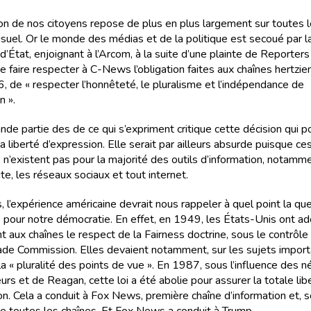
ion de nos citoyens repose de plus en plus largement sur toutes 
isuel. Or le monde des médias et de la politique est secoué par l
d’État, enjoignant à l’Arcom, à la suite d’une plainte de Reporter
de faire respecter à C-News l’obligation faites aux chaînes hertzie
6, de « respecter l’honnêteté, le pluralisme et l’indépendance de
n ».
nde partie des de ce qui s’expriment critique cette décision qui po
la liberté d’expression. Elle serait par ailleurs absurde puisque ce
 n’existent pas pour la majorité des outils d’information, notamme
te, les réseaux sociaux et tout internet.
, l’expérience américaine devrait nous rappeler à quel point la qu
 pour notre démocratie. En effet, en 1949, les États-Unis ont a
t aux chaînes le respect de la Fairness doctrine, sous le contrôle
ade Commission. Elles devaient notamment, sur les sujets impor
a « pluralité des points de vue ». En 1987, sous l’influence des n
rs et de Reagan, cette loi a été abolie pour assurer la totale lib
on. Cela a conduit à Fox News, première chaîne d’information et, 