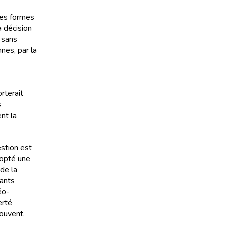
les formes
a décision
s sans
nnes, par la
rterait
s
nt la
estion est
dopté une
 de la
tants
éo-
erté
souvent,