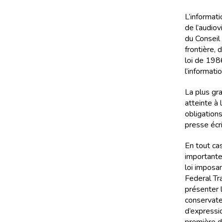
L’informat
de l’audiov
du Conseil 
frontière, 
loi de 198
l’informatio
La plus gra
atteinte à 
obligations
presse écri
En tout cas
importante
loi imposan
Federal Tr
présenter l
conservateu
d’expressi