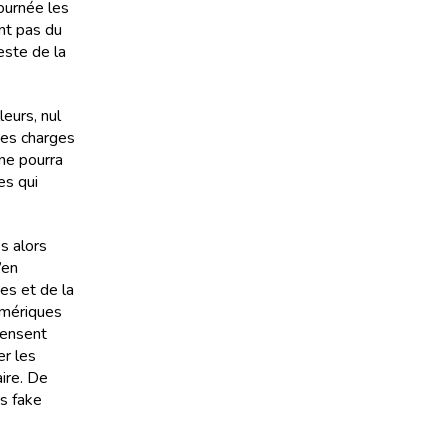
ournée les
nt pas du
este de la
leurs, nul
des charges
ne pourra
es qui
s alors
’en
es et de la
numériques
pensent
er les
ire. De
es fake