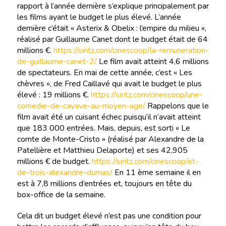
rapport à l’année dernière s’explique principalement par
les films ayant le budget le plus élevé. L’année
dernière c’était « Asterix & Obelix : l’empire du milieu »,
réalisé par Guillaume Canet dont le budget était de 64
millions €.
https://siritz.com/cinescoop/la-remuneration-
de-guillaume-canet-2/
Le film avait atteint 4,6 millions
de spectateurs. En mai de cette année, c’est « Les
chèvres », de Fred Caillavé qui avait le budget le plus
élevé : 19 millions €.
https://siritz.com/cinescoop/une-
comedie-de-cayave-au-moyen-age/
Rappelons que le
film avait été un cuisant échec puisqu’il n’avait atteint
que 183 000 entrées. Mais, depuis, est sorti « Le
comte de Monte-Cristo » (réalisé par Alexandre de la
Patellière et Matthieu Delaporte) et ses 42,905
millions € de budget.
https://siritz.com/cinescoop/et-
de-trois-alexandre-dumas/
En 11 ème semaine il en
est à 7,8 millions d’entrées et, toujours en tête du
box-office de la semaine.
Cela dit un budget élevé n’est pas une condition pour