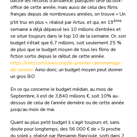
battre les records d’affluence, puisqu’en tête du box-
office de cette année, mais aussi de celui des films
français depuis de nombreuses années, on trouve « Un
ème
p’tit truc en plus », réalisé par Artus, et qui, en 19
semaine a déjà dépassé les 10 millions d’entrées et
se situe toujours dans le top 10 de la semaine. Or, son
budget n’était que 6,7 millions, soit seulement 25 %
de plus que le budget moyen de tous les films de
fiction sortis depuis le début de cette année.
https://siritz.com/cinescoop/le-premier-demmarrage-
de-lannee/
Ainsi donc, un budget moyen peut donner
un gros B.O
En ce qui concerne le budget médian, au mois de
Septembre, il est de 3,840 millions €, soit 10% au-
dessus de celui de l’année dernière ou de cette année
jusqu’au mois de mai.
Quant au plus petit budget il s’agit toujours et, sans
doute pour longtemps, des 56 000 € de « Si proche
du soleil », réalisé par Benjamin Rancoule, sorti dans 2