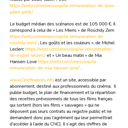
https://siritz.com/cinescoop/la-remuneration-de-louis-
julien-petit/
Le budget médian des scénarios est de 105 000 €. Il
correspond à celui de « Les Miens » de Roschdy Zem
https://siritz.com/cinescoop/la-remuneration-de-
roschdy-zem/
, Les goûts et les couleurs », de Michel
Leclerc
https://siritz.com/cinescoop/la-remuneration-
de-michel-leclerc/
et « Un beau matin » de Mia
Hansen-Love
https://siritz.com/cinescoop/la-
remuneration-de-mia-hansen-love/
.
www.Cinefinances.info
est un site, accessible par
abonnement, destiné aux professionnels du cinéma. Il
publie budget, le plan de financement et la répartition
des recettes prévisionnels de tous les films français
qui sortent (hors les films « sauvages » qui ne
déposent pas leurs contrats au registre public et ne
demandent donc pas l’agrément qui leur permettrait
d’accéder à l’aide du CNC). Il s’agit des chiffres de