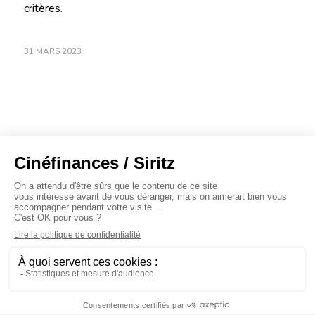
critères.
31 MARS 2023
À propos
Baromètres
Cinéscoop
Éditorial
FinanCiné
Le Carrefour
Siritz © 2020 -