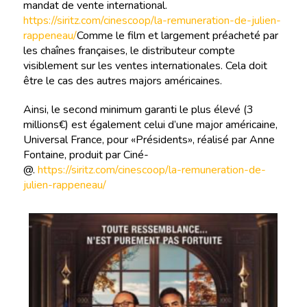
mandat de vente international.
https://siritz.com/cinescoop/la-remuneration-de-julien-
rappeneau/
Comme le film et largement préacheté par
les chaînes françaises, le distributeur compte
visiblement sur les ventes internationales. Cela doit
être le cas des autres majors américaines.
Ainsi, le second minimum garanti le plus élevé (3
millions€) est également celui d’une major américaine,
Universal France, pour «Présidents», réalisé par Anne
Fontaine, produit par Ciné-
@.
https://siritz.com/cinescoop/la-remuneration-de-
julien-rappeneau/