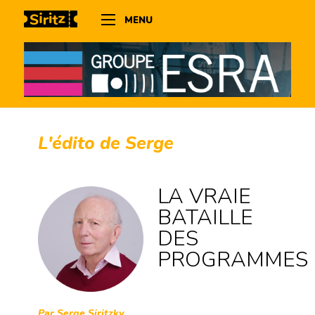
MENU
L'édito de Serge
LA VRAIE
BATAILLE
DES
PROGRAMMES
Par Serge Siritzky