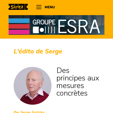
MENU
L'édito de Serge
Des
principes aux
mesures
concrètes
Par Serge Siritzky