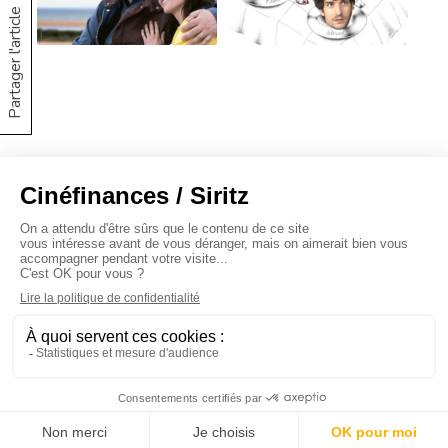
Partager l'article
À propos
Baromètres
Cinéscoop
Éditorial
FinanCiné
Le Carrefour
Siritz © 2020 -
Mentions légales