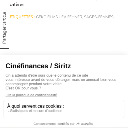
critères.
Partager l'article
ETIQUETTES :
GEKO FILMS
,
LÉA FEHNER
,
SAGES-FEMMES
À propos
Baromètres
Cinéscoop
Éditorial
FinanCiné
Le Carrefour
Siritz © 2020 -
Mentions légales