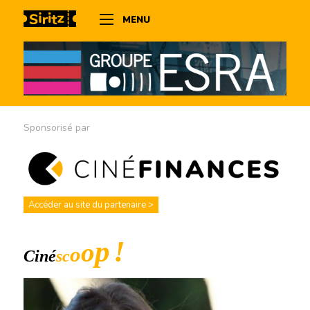
MENU
Sponsorisé par
Accéder au site du partenaire >