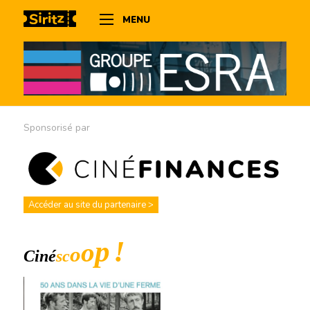
MENU
Sponsorisé par
Accéder au site du partenaire >