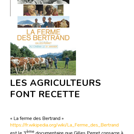
LES AGRICULTEURS
FONT RECETTE
« La ferme des Bertrand »
https://fr.wikipedia.org/wiki/La_Ferme_des_Bertrand
ème
est le 3
documentaire que Gilles Perret consacre à