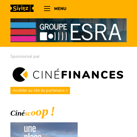
MENU
Sponsorisé par
Accéder au site du partenaire >