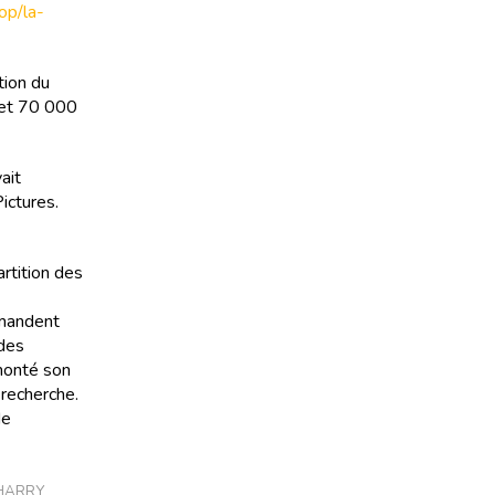
oop/la-
tion du
r et 70 000
ait
ictures.
artition des
emandent
 des
 monté son
 recherche.
de
SHARRY