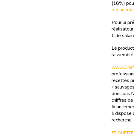
(18%) pour
remunerati
Pour la pr
réalisateu
€ de salair
Le producte
rassemblé 
www.Cinefi
professionn
recettes pr
« sauvages
donc pas l’
chiffres d
financemen
Il dispose
recherche, 
ETIQUETTES