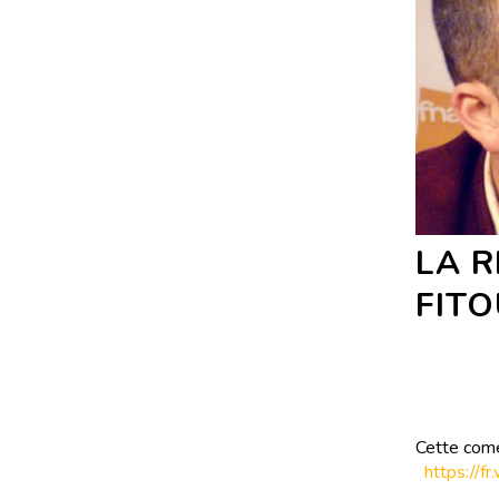
LA 
FITO
Cette comé
https://fr