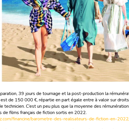
éparation, 39 jours de tournage et la post-production la rémunéra
 est de 150 000 €, répartie en part égale entre à valoir sur droits
 de technicien. C’est un peu plus que la moyenne des rémunératio
s de films français de fiction sortis en 2022.
ritz.com/financine/barometre-des-realisateurs-de-fiction-en-2022