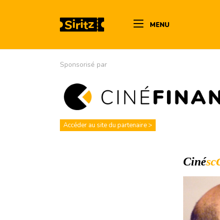
MENU
Sponsorisé par
Accéder au site du partenaire >