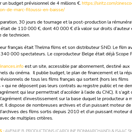
 un budget prévisionnel de 4 millions €.
https://siritz.com/cinesc
on-de-marc-fitoussi-en-baisse/
éparation, 30 jours de tournage et la post-production la rémunéra
r était de 110 000 €, dont 40 000 € d’à valoir sur droits d’auteu
e de technicien.
ur français était Thelma films et son distributeur SND. Le film av
340 000 spectateurs. Le coproducteur Belge était déjà Scope P
nances.info
est un site, accessible par abonnement, destiné aux
els du cinéma. Il publie budget, le plan de financement et la rép
évisionnels de tous les films français qui sortent (hors les films
 » qui ne déposent pas leurs contrats au registre public et ne d
agrément qui leur permettrait d’accéder à l’aide du CNC). Il s’agit
e l’agrément d’investissement sur la base duquel le producteur a
t. Il dispose de nombreuses archives et d’un puissant moteur de
 d’archives des films sortis depuis 2010 et d’un puissant moteur 
avec de multiples critères.
 :
AVENUE B. PRODUCTIONS (CAROLINE BONMARCHAND) & ISAAC 