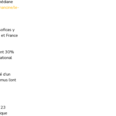
 médiane
inancine/le-
soficas y
+ et France
dont 30%
ational
é d’un
mus l’ont
e 23
ique