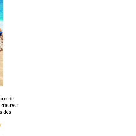
tion du
 d’auteur
ns des
/