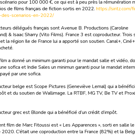
 le scénario pour 100 000 €, ce qui est à peu près la rémunération
os de films français de fiction sortis en 2022.
https://siritz.com/f
-des-scenarios-en-2022/
teurs délégués français sont Avenue B. Productions (Caroline
d) & Isaac Sharry (Vito Films). France 3 est coproducteur. Trois 
 et la région Ile de France lui a apporté son soutien. Canal+, Ciné
acheté.
lm a donné un minimum garanti pour le mandat salle et vidéo, 
une sofica et Indie Sales un minimun garanti pour le mandat intern
ayé par une sofica.
cteur belge est Scope Pictures (Geneviève Lemal) qui a bénéfici
mpôt et du soutien de Wallimage. La RTBF, MG TV, Be TV et Proxi
cteur grec est Blonde qui a bénéficié d’un crédit d’impôt.
nt film de Marc Fitoussi est « Les Apparences », sorti en salle l
2020. C’était une coproduction entre la France (82%) et la Belg