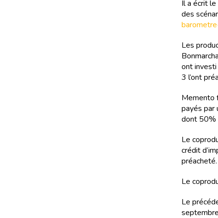
Il a écrit
des scénari
barometre
Les produc
Bonmarchan
ont investi
3 l’ont pré
Memento fi
payés par 
dont 50% p
Le coprodu
crédit d’i
préacheté.
Le coprodu
Le précéde
septembre 