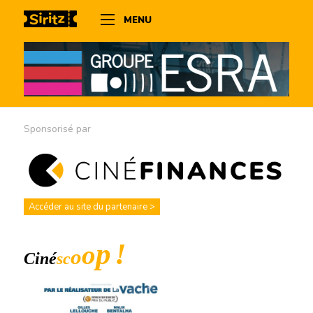
MENU
Sponsorisé par
Accéder au site du partenaire >